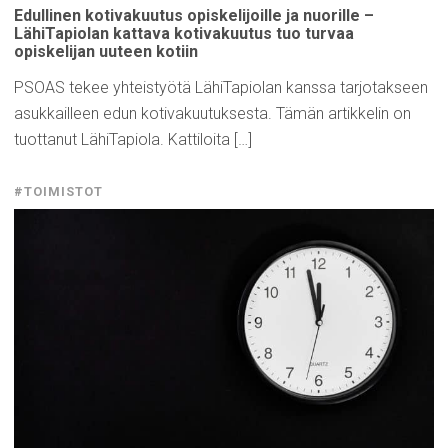
Edullinen
kotivakuutus
opiskelijoille
ja nuorille –
LähiTapiolan
kattava
kotivakuutus
tuo turvaa
opiskelijan
uuteen kotiin
PSOAS tekee yhteistyötä LähiTapiolan kanssa tarjotakseen
asukkailleen edun kotivakuutuksesta. Tämän artikkelin on
tuottanut LähiTapiola. Kattiloita […]
#TOIMISTOT