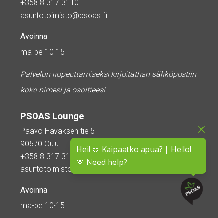
+358 8 317 3110
asuntotoimisto@psoas.fi
Avoinna
ma-pe 10-15
Palvelun nopeuttamiseksi kirjoitathan sähköpostiin
koko nimesi ja osoitteesi
PSOAS Lounge
Paavo Havaksen tie 5
90570 Oulu
Hei! 🫶 Kaipaatko apua? | Hello!
+358 8 317 3110
🫶 Need help?
asuntotoimisto@psoas.fi
Avoinna
ma-pe 10-15