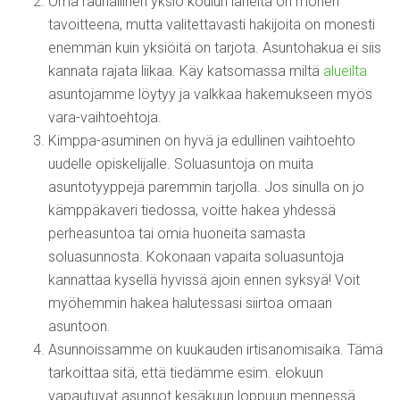
Oma rauhallinen yksiö koulun läheltä on monen
tavoitteena, mutta valitettavasti hakijoita on monesti
enemmän kuin yksiöitä on tarjota. Asuntohakua ei siis
kannata rajata liikaa. Käy katsomassa miltä
alueilta
asuntojamme löytyy ja valkkaa hakemukseen myös
vara-vaihtoehtoja.
Kimppa-asuminen on hyvä ja edullinen vaihtoehto
uudelle opiskelijalle. Soluasuntoja on muita
asuntotyyppejä paremmin tarjolla. Jos sinulla on jo
kämppäkaveri tiedossa, voitte hakea yhdessä
perheasuntoa tai omia huoneita samasta
soluasunnosta. Kokonaan vapaita soluasuntoja
kannattaa kysellä hyvissä ajoin ennen syksyä! Voit
myöhemmin hakea halutessasi siirtoa omaan
asuntoon.
Asunnoissamme on kuukauden irtisanomisaika. Tämä
tarkoittaa sitä, että tiedämme esim. elokuun
vapautuvat asunnot kesäkuun loppuun mennessä.