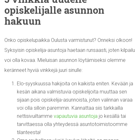
opiskelijalle
asunnon
hakuun
Onko opiskelupaikka Oulusta varmistunut? Onneksi olkoon!
Syksyisin opiskelija-asuntoja haetaan runsaasti, joten kilpailu
voi olla kovaa. Mieluisan asunnon löytämiseksi olemme
keränneet hyviä vinkkejä juuri sinulle:
Elo-syyskuussa hakijoita on kaikista eniten. Kevään ja
kesän aikana valmistuvia opiskelijoita muuttaa sen
sijaan pois opiskelija-asunnoista, joten valinnan varaa
voi olla silloin paremmin. Kannattaa siis tarkkailla
nettisivuiltamme
vapautuvia asuntoja
jo kesällä tai
tarvittaessa olla yhteydessä asuntotoimistoomme
tilanteesta!