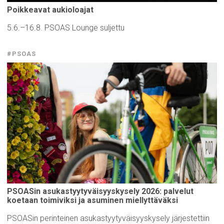
Poikkeavat
aukioloajat
5.6.–16.8. PSOAS Lounge suljettu
#PSOAS
PSOASin
asukastyytyväisyyskysely
2026: palvelut
koetaan
toimiviksi
ja asuminen
miellyttäväksi
PSOASin perinteinen asukastyytyväisyyskysely järjestettiin