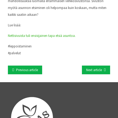
on
on
on
on
on VK
this
mahdollisuuksia luomalla ensimmäisen verkkosivustonsa. Sivuston
myötä asunnon etsiminen oli helpompaa kuin koskaan, mutta miten
Facebook
Twitter
LinkedIn
Tumblr
kaikki saatiin aikaan?
Lue lisää:
Nettisivuista tuli ensisijainen tapa etsiä asuntoa.
#leppoistaminen
#palvelut
Previous article
Next article