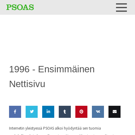
Testi
Menu
1996 -
Ensimmäinen
Nettisivu
Share
Share
Share
Share
Pin this
Share
Email
Internetin yleistyessä PSOAS alkoi hyödyntää sen tuomia