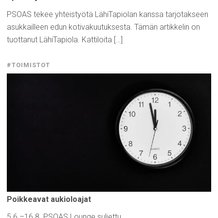
PSOAS tekee yhteistyötä LähiTapiolan kanssa tarjotakseen
asukkailleen edun kotivakuutuksesta. Tämän artikkelin on
tuottanut LähiTapiola. Kattiloita […]
#TOIMISTOT
Poikkeavat
aukioloajat
5.6.–16.8. PSOAS Lounge suljettu