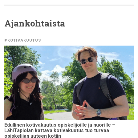
Ajankohtaista
#KOTIVAKUUTUS
Edullinen
kotivakuutus
opiskelijoille
ja nuorille –
LähiTapiolan
kattava
kotivakuutus
tuo turvaa
opiskelijan
uuteen kotiin