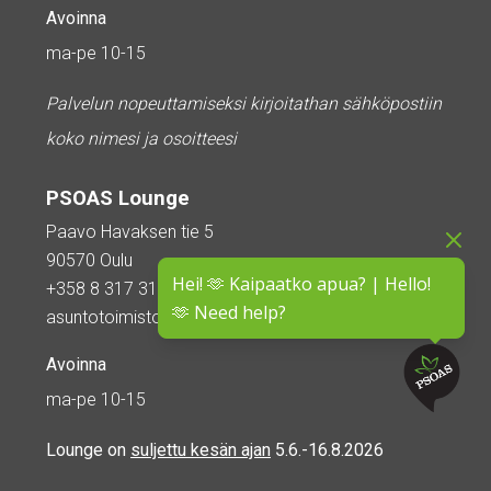
Avoinna
ma-pe 10-15
Palvelun nopeuttamiseksi kirjoitathan sähköpostiin
koko nimesi ja osoitteesi
PSOAS Lounge
Paavo Havaksen tie 5
90570 Oulu
Hei! 🫶 Kaipaatko apua? | Hello!
+358 8 317 3110
🫶 Need help?
asuntotoimisto@psoas.fi
Avoinna
ma-pe 10-15
Lounge on
suljettu kesän ajan
5.6.-16.8.2026