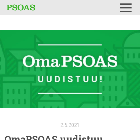
Testi
Menu
2.6.2021
OmaPSOAS uudistuu