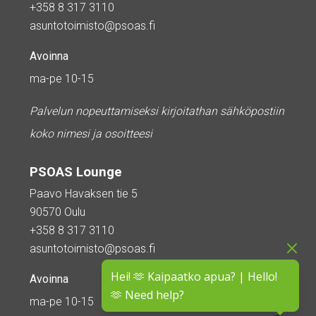
+358 8 317 3110
asuntotoimisto@psoas.fi
Avoinna
ma-pe 10-15
Palvelun nopeuttamiseksi kirjoitathan sähköpostiin
koko nimesi ja osoitteesi
PSOAS Lounge
Paavo Havaksen tie 5
90570 Oulu
+358 8 317 3110
asuntotoimisto@psoas.fi
Hei! 🫶 Kaipaatko apua? | Hello!
Avoinna
🫶 Need help?
ma-pe 10-15