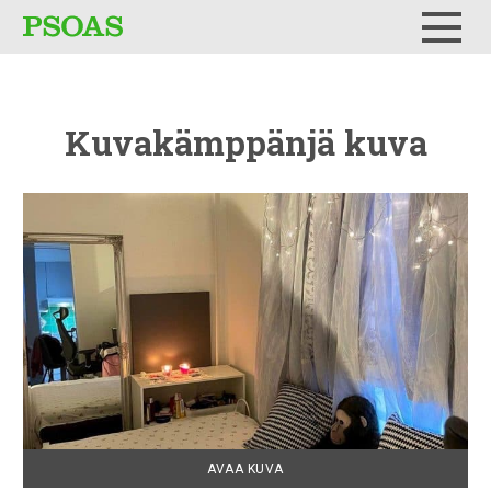
Testi
Menu
Kuvakämppänjä
kuva
AVAA KUVA