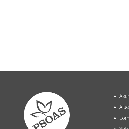
Asu
Alue
Lom
Yhte