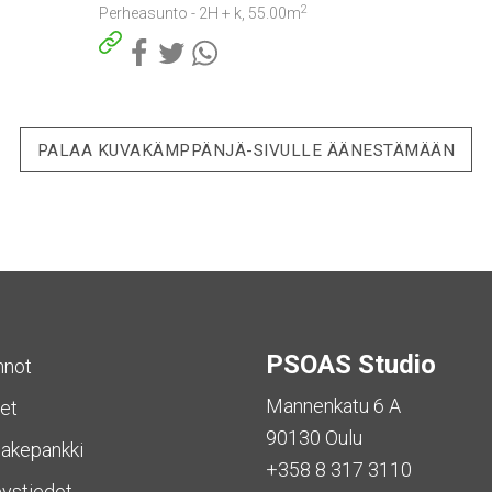
2
Perheasunto - 2H + k, 55.00m
Facebook
Twitter
WhatsApp
PALAA KUVAKÄMPPÄNJÄ-SIVULLE ÄÄNESTÄMÄÄN
PSOAS Studio
nnot
Mannenkatu 6 A
et
90130 Oulu
akepankki
+358 8 317 3110
ystiedot