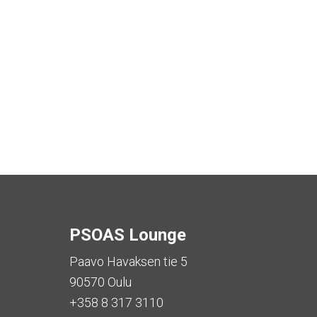
PSOAS Lounge
Paavo Havaksen tie 5
90570 Oulu
+358 8 317 3110