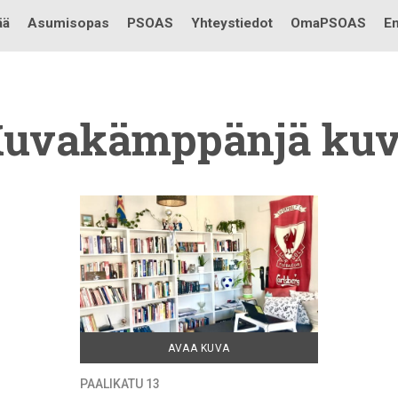
Testi
ää
Asumisopas
PSOAS
Yhteystiedot
OmaPSOAS
En
uvakämppänjä
kuv
AVAA KUVA
PAALIKATU 13