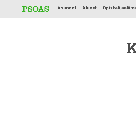
Asunnot
Alueet
Opiskelijaeläm
K