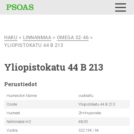
Testi
Menu
HAKU
>
LINNANMAA
>
OMEGA 32-46
>
YLIOPISTOKATU 44 B 213
Yliopistokatu
44 B 213
Perustiedot
Huoneiston tilanne
vuokrattu
Osoite
Yliopistokatu 44 B 213
Huoneet
2h+k+parveke
Neliömäärä m2
48,00
Vuokra
522.19€ / kk