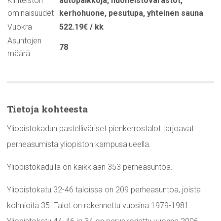
Kiinteistön
autopaikkoja
,
huoneistovarastot
,
ominaisuudet
kerhohuone
,
pesutupa
,
yhteinen sauna
Vuokra
522.19€ / kk
Asuntojen
78
määrä
Tietoja kohteesta
Yliopistokadun pastelliväriset pienkerrostalot tarjoavat
perheasumista yliopiston kampusalueella.
Yliopistokadulla on kaikkiaan 353 perheasuntoa.
Yliopistokatu 32-46 taloissa on 209 perheasuntoa, joista
kolmioita 35. Talot on rakennettu vuosina 1979-1981.