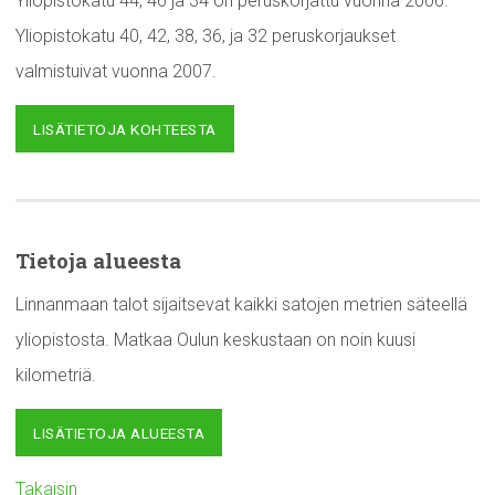
Yliopistokatu 44, 46 ja 34 on peruskorjattu vuonna 2006.
Yliopistokatu 40, 42, 38, 36, ja 32 peruskorjaukset
valmistuivat vuonna 2007.
LISÄTIETOJA KOHTEESTA
Tietoja alueesta
Linnanmaan talot sijaitsevat kaikki satojen metrien säteellä
yliopistosta. Matkaa Oulun keskustaan on noin kuusi
kilometriä.
LISÄTIETOJA ALUEESTA
Takaisin