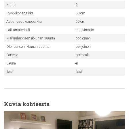
Kerros
2
Pyykkikonepaikka
60 cm
Astianpesukonepaikka
60 cm
Lattiamateriaali
muovimatto
Makuuhuoneen ikkunan suunta
pohjoinen
Olohuoneen ikkunan suunta
pohjoinen
Parveke
normaali
Sauna
ei
liesi
liesi
Kuvia kohteesta