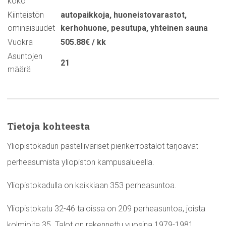
koko
Kiinteistön
autopaikkoja
,
huoneistovarastot
,
ominaisuudet
kerhohuone
,
pesutupa
,
yhteinen sauna
Vuokra
505.88€ / kk
Asuntojen
21
määrä
Tietoja kohteesta
Yliopistokadun pastelliväriset pienkerrostalot tarjoavat
perheasumista yliopiston kampusalueella.
Yliopistokadulla on kaikkiaan 353 perheasuntoa.
Yliopistokatu 32-46 taloissa on 209 perheasuntoa, joista
kolmioita 35. Talot on rakennettu vuosina 1979-1981.