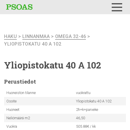
Testi
Menu
HAKU
>
LINNANMAA
>
OMEGA 32-46
>
YLIOPISTOKATU 40 A 102
Yliopistokatu
40 A 102
Perustiedot
Huoneiston tilanne
vuokrattu
Osoite
Yliopistokatu 40 A 102
Huoneet
2h+k+parveke
Neliömäärä m2
46,50
Vuokra
505.88€ / kk