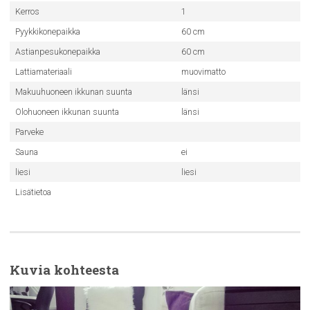
Kerros
1
Pyykkikonepaikka
60 cm
Astianpesukonepaikka
60 cm
Lattiamateriaali
muovimatto
Makuuhuoneen ikkunan suunta
länsi
Olohuoneen ikkunan suunta
länsi
Parveke
Sauna
ei
liesi
liesi
Lisätietoa
Kuvia kohteesta