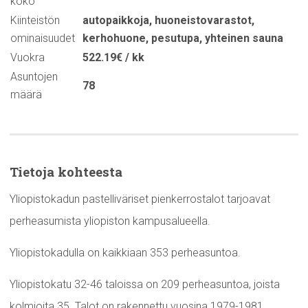
koko
Kiinteistön
autopaikkoja
,
huoneistovarastot
,
ominaisuudet
kerhohuone
,
pesutupa
,
yhteinen sauna
Vuokra
522.19€ / kk
Asuntojen
78
määrä
Tietoja kohteesta
Yliopistokadun pastelliväriset pienkerrostalot tarjoavat
perheasumista yliopiston kampusalueella.
Yliopistokadulla on kaikkiaan 353 perheasuntoa.
Yliopistokatu 32-46 taloissa on 209 perheasuntoa, joista
kolmioita 35. Talot on rakennettu vuosina 1979-1981.