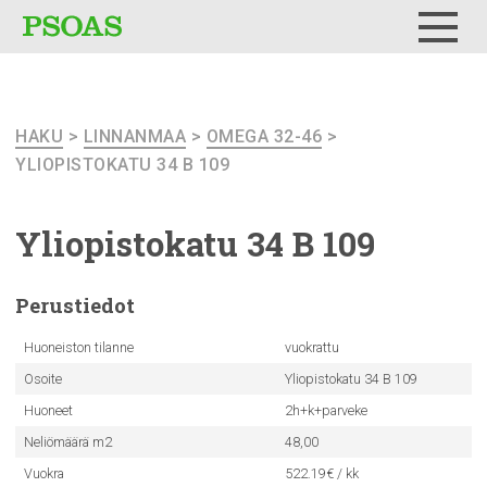
Testi
Menu
HAKU
>
LINNANMAA
>
OMEGA 32-46
>
YLIOPISTOKATU 34 B 109
Yliopistokatu
34 B 109
Perustiedot
Huoneiston tilanne
vuokrattu
Osoite
Yliopistokatu 34 B 109
Huoneet
2h+k+parveke
Neliömäärä m2
48,00
Vuokra
522.19€ / kk