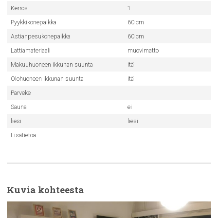
Kerros
1
Pyykkikonepaikka
60 cm
Astianpesukonepaikka
60 cm
Lattiamateriaali
muovimatto
Makuuhuoneen ikkunan suunta
itä
Olohuoneen ikkunan suunta
itä
Parveke
Sauna
ei
liesi
liesi
Lisätietoa
Kuvia kohteesta