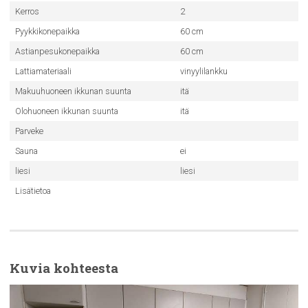
Kerros
2
Pyykkikonepaikka
60 cm
Astianpesukonepaikka
60 cm
Lattiamateriaali
vinyylilankku
Makuuhuoneen ikkunan suunta
itä
Olohuoneen ikkunan suunta
itä
Parveke
Sauna
ei
liesi
liesi
Lisätietoa
Kuvia kohteesta