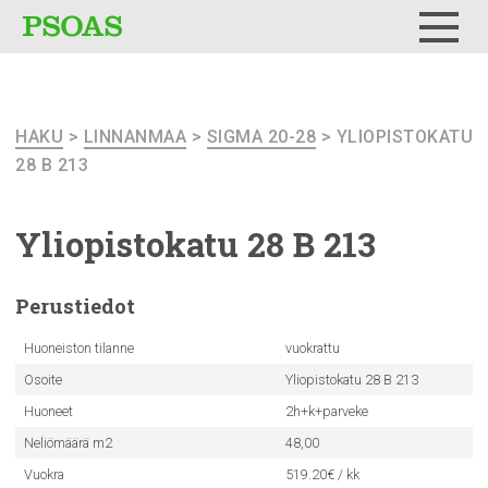
Testi
Menu
HAKU
>
LINNANMAA
>
SIGMA 20-28
> YLIOPISTOKATU
28 B 213
Yliopistokatu
28 B 213
Perustiedot
Huoneiston tilanne
vuokrattu
Osoite
Yliopistokatu 28 B 213
Huoneet
2h+k+parveke
Neliömäärä m2
48,00
Vuokra
519.20€ / kk