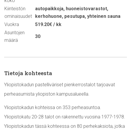
koko
Kiinteistön
autopaikkoja
,
huoneistovarastot
,
ominaisuudet
kerhohuone
,
pesutupa
,
yhteinen sauna
Vuokra
519.20€ / kk
Asuntojen
30
määrä
Tietoja kohteesta
Yliopistokadun pastelliväriset pienkerrostalot tarjoavat
perheasumista yliopiston kampusalueella.
Yliopistokadun kohteissa on 353 perheasuntoa.
Yliopistokatu 20-28 talot on rakennettu vuosina 1977-1978.
Yliopistokadun tässä kohteessa on 80 perhekaksiota, jotka