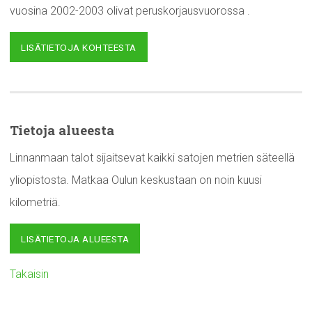
vuosina 2002-2003 olivat peruskorjausvuorossa .
LISÄTIETOJA KOHTEESTA
Tietoja alueesta
Linnanmaan talot sijaitsevat kaikki satojen metrien säteellä
yliopistosta. Matkaa Oulun keskustaan on noin kuusi
kilometriä.
LISÄTIETOJA ALUEESTA
Takaisin