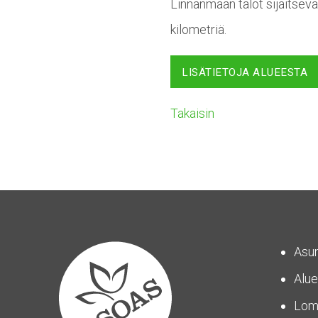
Linnanmaan talot sijaitseva
kilometriä.
LISÄTIETOJA ALUEESTA
Takaisin
Asu
Alue
Lom