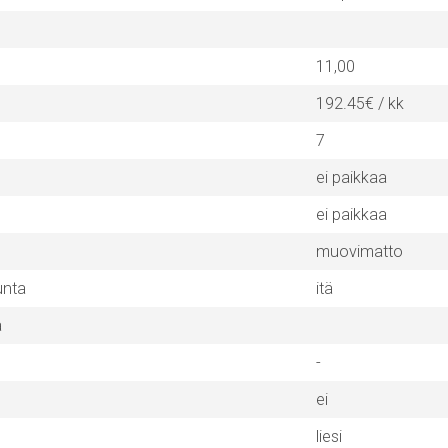
11,00
192.45€ / kk
7
ei paikkaa
ei paikkaa
muovimatto
unta
itä
a
-
ei
liesi