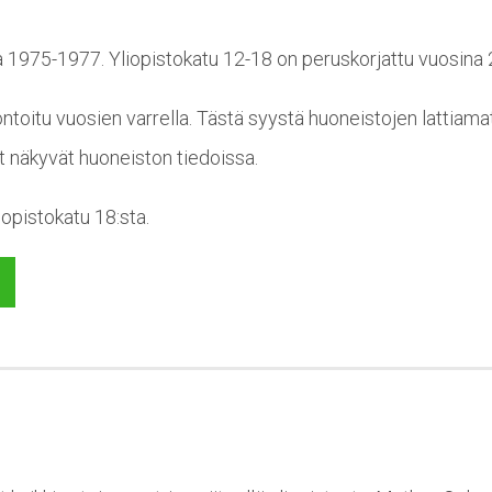
a 1975-1977. Yliopistokatu 12-18 on peruskorjattu vuosina
toitu vuosien varrella. Tästä syystä huoneistojen lattiama
t näkyvät huoneiston tiedoissa.
iopistokatu 18:sta.