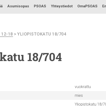
Testi
ää
Asumisopas
PSOAS
Yhteystiedot
OmaPSOAS
En
I 12-18
> YLIOPISTOKATU 18/704
okatu
18/704
vuokrattu
mies
Yliopistokatu 18/7