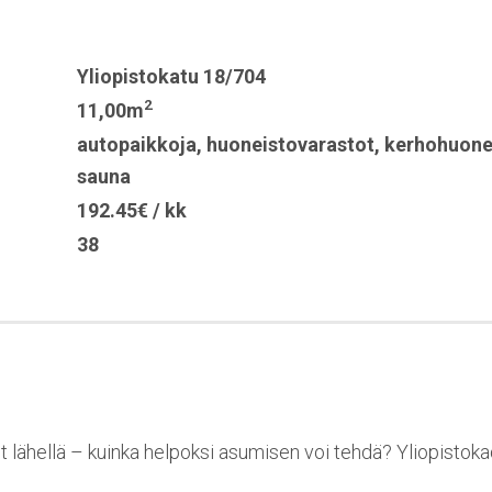
Yliopistokatu 18/704
2
11,00m
autopaikkoja
,
huoneistovarastot
,
kerhohuon
sauna
192.45€ / kk
38
ut lähellä – kuinka helpoksi asumisen voi tehdä? Yliopistoka