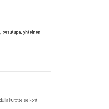
e
,
pesutupa
,
yhteinen
dulla kurottelee kohti