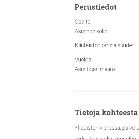
Perustiedot
Osoite
Asunnon koko
Kiinteistön ominaisuudet
Vuokra
Asuntojen määrä
Tietoja kohteesta
Yliopiston vieressä, palvel
korkeuksia neljä tornitaloa.