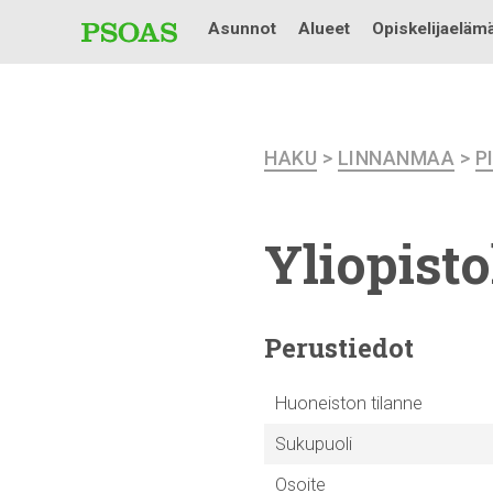
Asunnot
Alueet
Opiskelijaeläm
HAKU
>
LINNANMAA
>
P
Yliopist
Perustiedot
Huoneiston tilanne
Sukupuoli
Osoite