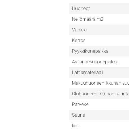
Huoneet
Neliömäärä m2
Vuokra
Kerros
Pyykkikonepaikka
Astianpesukonepaikka
Lattiamateriaali
Makuuhuoneen ikkunan su
Olohuoneen ikkunan suunt
Parveke
Sauna
liesi