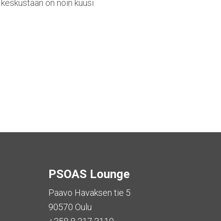
n keskustaan on noin kuusi
PSOAS Lounge
Paavo Havaksen tie 5
90570 Oulu