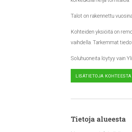
Talot on rakennettu vuosin
Kohteiden yksiöitä on remon
vaihdella. Tarkemmat tiedo
Soluhuoneita löytyy vain Yl
LISÄTIETOJA KOHTEESTA
Tietoja alueesta