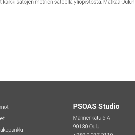
t kaikki satojen metrien säteellä yliopistosta. Matkaa Oulu
PSOAS Studio
nnot
Mannenkatu 6 A
et
90130 Oulu
akepankki