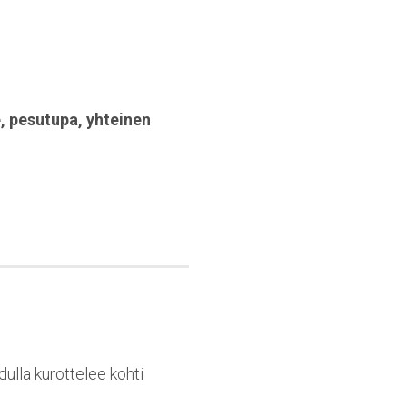
e
,
pesutupa
,
yhteinen
dulla kurottelee kohti