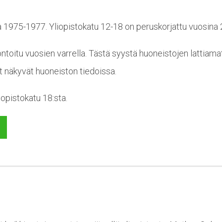
a 1975-1977. Yliopistokatu 12-18 on peruskorjattu vuosina
toitu vuosien varrella. Tästä syystä huoneistojen lattiama
t näkyvät huoneiston tiedoissa.
iopistokatu 18:sta.