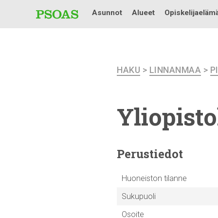
Asunnot
Alueet
Opiskelijaeläm
HAKU
>
LINNANMAA
>
P
Yliopist
Perustiedot
Huoneiston tilanne
Sukupuoli
Osoite