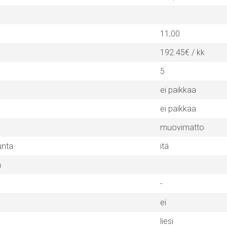
11,00
192.45€ / kk
5
ei paikkaa
ei paikkaa
muovimatto
unta
itä
a
-
ei
liesi