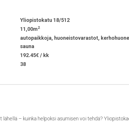
Yliopistokatu 18/512
2
11,00m
autopaikkoja
,
huoneistovarastot
,
kerhohuon
sauna
192.45€ / kk
38
ut lähellä – kuinka helpoksi asumisen voi tehdä? Yliopistoka