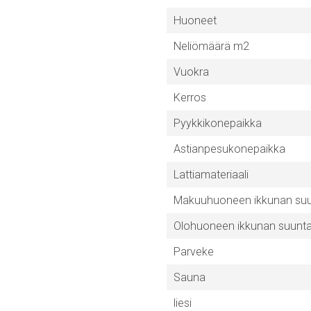
Huoneet
Neliömäärä m2
Vuokra
Kerros
Pyykkikonepaikka
Astianpesukonepaikka
Lattiamateriaali
Makuuhuoneen ikkunan su
Olohuoneen ikkunan suunt
Parveke
Sauna
liesi