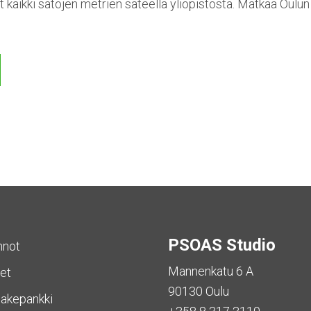
t kaikki satojen metrien säteellä yliopistosta. Matkaa Oulu
PSOAS Studio
nnot
Mannenkatu 6 A
et
90130 Oulu
akepankki