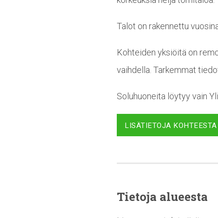
Talot on rakennettu vuosin
Kohteiden yksiöitä on remon
vaihdella. Tarkemmat tiedo
Soluhuoneita löytyy vain Yl
LISÄTIETOJA KOHTEESTA
Tietoja alueesta