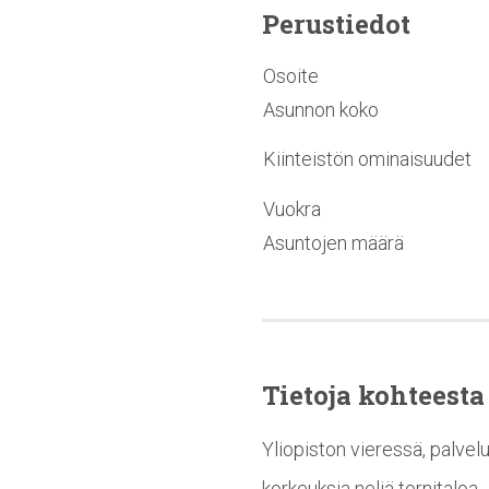
Perustiedot
Osoite
Asunnon koko
Kiinteistön ominaisuudet
Vuokra
Asuntojen määrä
Tietoja kohteesta
Yliopiston vieressä, palvel
korkeuksia neljä tornitaloa.