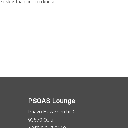
n keskustaan on noin kuusi
PSOAS Lounge
Paavo Havaksen tie 5
90570 Oulu