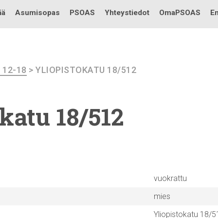
Testi
ää
Asumisopas
PSOAS
Yhteystiedot
OmaPSOAS
En
I 12-18
> YLIOPISTOKATU 18/512
okatu
18/512
vuokrattu
mies
Yliopistokatu 18/5