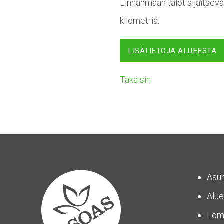
Linnanmaan talot sijaitseva
kilometriä.
LISÄTIETOJA ALUEESTA
Takaisin
Asu
Alue
Lom