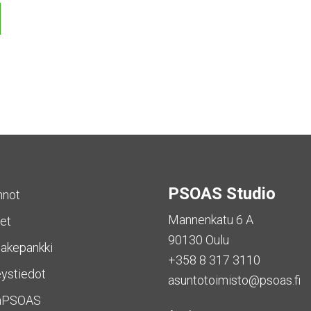
PSOAS Studio
nnot
Mannenkatu 6 A
et
90130 Oulu
akepankki
+358 8 317 3110
ystiedot
asuntotoimisto@psoas.fi
aPSOAS