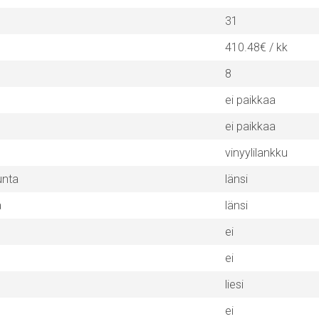
31
410.48€ / kk
8
ei paikkaa
ei paikkaa
vinyylilankku
unta
länsi
a
länsi
ei
ei
liesi
ei