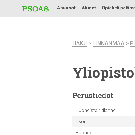
Asunnot
Alueet
Opiskelijaeläm
HAKU
>
LINNANMAA
>
P
Yliopist
Perustiedot
Huoneiston tilanne
Osoite
Huoneet