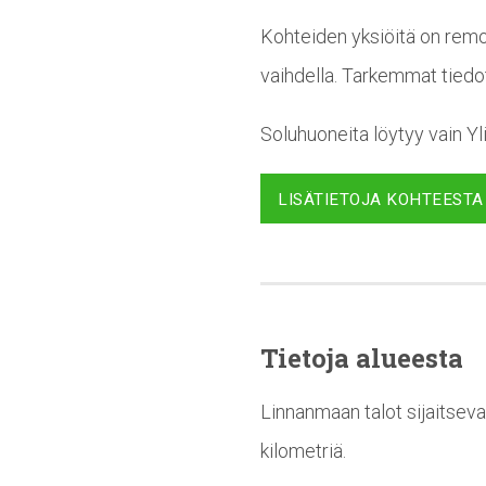
Kohteiden yksiöitä on remon
vaihdella. Tarkemmat tiedo
Soluhuoneita löytyy vain Yl
LISÄTIETOJA KOHTEESTA
Tietoja alueesta
Linnanmaan talot sijaitseva
kilometriä.