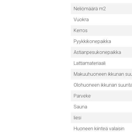
Neliömäärä m2
Vuokra
Kerros
Pyykkikonepaikka
Astianpesukonepaikka
Lattiamateriaali
Makuuhuoneen ikkunan su
Olohuoneen ikkunan suunt
Parveke
Sauna
liesi
Huoneen kiinteä valaisin