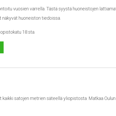
toitu vuosien varrella. Tästä syystä huoneistojen lattiama
t näkyvät huoneiston tiedoissa.
iopistokatu 18:sta.
t kaikki satojen metrien säteellä yliopistosta. Matkaa Oulu