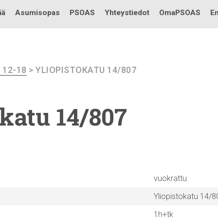
Testi
ää
Asumisopas
PSOAS
Yhteystiedot
OmaPSOAS
En
I 12-18
> YLIOPISTOKATU 14/807
okatu
14/807
vuokrattu
Yliopistokatu 14/8
1h+tk