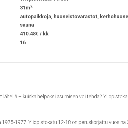
2
31m
autopaikkoja
,
huoneistovarastot
,
kerhohuon
sauna
410.48€ / kk
16
ut lähellä – kuinka helpoksi asumisen voi tehdä? Yliopistoka
a 1975-1977. Yliopistokatu 12-18 on peruskorjattu vuosina