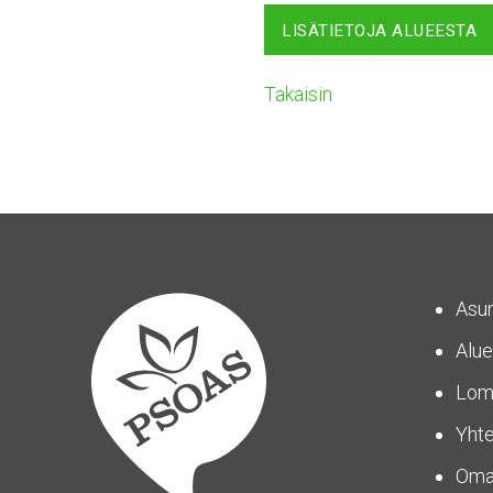
LISÄTIETOJA ALUEESTA
Takaisin
Asu
Alue
Lom
Yhte
Om