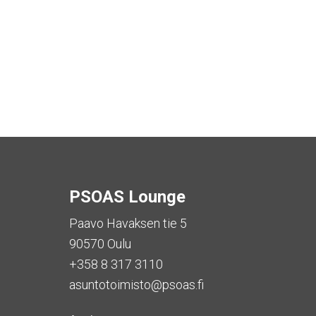
PSOAS Lounge
Paavo Havaksen tie 5
90570 Oulu
+358 8 317 3110
asuntotoimisto@psoas.fi