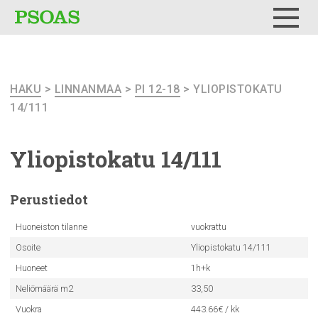
Testi
Menu
HAKU
>
LINNANMAA
>
PI 12-18
> YLIOPISTOKATU
14/111
Yliopistokatu
14/111
Perustiedot
Huoneiston tilanne
vuokrattu
Osoite
Yliopistokatu 14/111
Huoneet
1h+k
Neliömäärä m2
33,50
Vuokra
443.66€ / kk