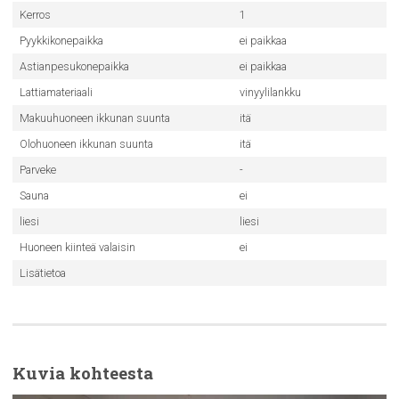
Kerros
1
Pyykkikonepaikka
ei paikkaa
Astianpesukonepaikka
ei paikkaa
Lattiamateriaali
vinyylilankku
Makuuhuoneen ikkunan suunta
itä
Olohuoneen ikkunan suunta
itä
Parveke
-
Sauna
ei
liesi
liesi
Huoneen kiinteä valaisin
ei
Lisätietoa
Kuvia kohteesta