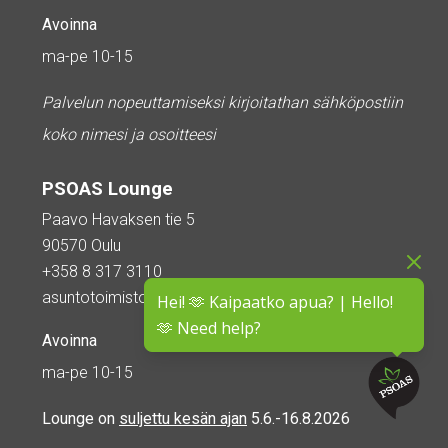
Avoinna
ma-pe 10-15
Palvelun nopeuttamiseksi kirjoitathan sähköpostiin
koko nimesi ja osoitteesi
PSOAS Lounge
Paavo Havaksen tie 5
90570 Oulu
+358 8 317 3110
asuntotoimisto@psoas.fi
Hei! 🫶 Kaipaatko apua? | Hello!
🫶 Need help?
Avoinna
ma-pe 10-15
Lounge on
suljettu kesän ajan
5.6.-16.8.2026