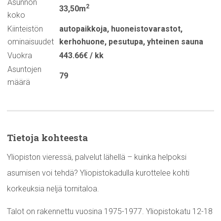
Asunnon
2
33,50m
koko
Kiinteistön
autopaikkoja
,
huoneistovarastot
,
ominaisuudet
kerhohuone
,
pesutupa
,
yhteinen sauna
Vuokra
443.66€ / kk
Asuntojen
79
määrä
Tietoja kohteesta
Yliopiston vieressä, palvelut lähellä – kuinka helpoksi
asumisen voi tehdä? Yliopistokadulla kurottelee kohti
korkeuksia neljä tornitaloa.
Talot on rakennettu vuosina 1975-1977. Yliopistokatu 12-18