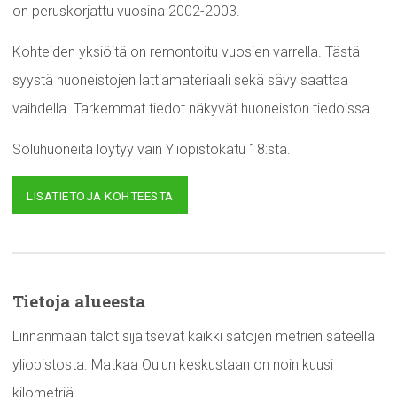
on peruskorjattu vuosina 2002-2003.
Kohteiden yksiöitä on remontoitu vuosien varrella. Tästä
syystä huoneistojen lattiamateriaali sekä sävy saattaa
vaihdella. Tarkemmat tiedot näkyvät huoneiston tiedoissa.
Soluhuoneita löytyy vain Yliopistokatu 18:sta.
LISÄTIETOJA KOHTEESTA
Tietoja alueesta
Linnanmaan talot sijaitsevat kaikki satojen metrien säteellä
yliopistosta. Matkaa Oulun keskustaan on noin kuusi
kilometriä.