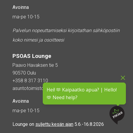
Avoinna
ma-pe 10-15
Palvelun nopeuttamiseksi kirjoitathan sähköpostiin
koko nimesi ja osoitteesi
PSOAS Lounge
Paavo Havaksen tie 5
90570 Oulu
+358 8 317 3110
asuntotoimisto@psoas.fi
Hei! 🫶 Kaipaatko apua? | Hello!
🫶 Need help?
Avoinna
ma-pe 10-15
Lounge on
suljettu kesän ajan
5.6.-16.8.2026