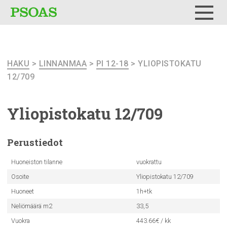
Testi
Menu
HAKU
>
LINNANMAA
>
PI 12-18
> YLIOPISTOKATU
12/709
Yliopistokatu
12/709
Perustiedot
Huoneiston tilanne
vuokrattu
Osoite
Yliopistokatu 12/709
Huoneet
1h+tk
Neliömäärä m2
33,5
Vuokra
443.66€ / kk