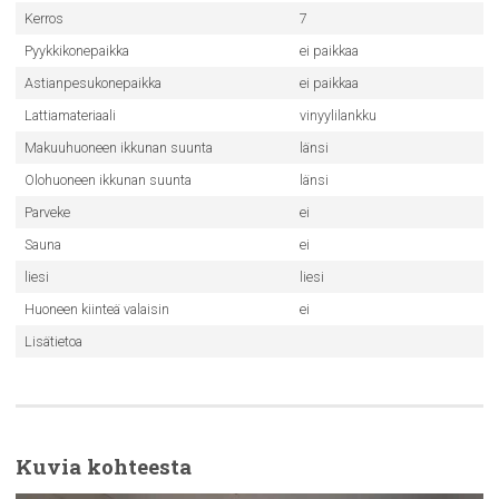
Kerros
7
Pyykkikonepaikka
ei paikkaa
Astianpesukonepaikka
ei paikkaa
Lattiamateriaali
vinyylilankku
Makuuhuoneen ikkunan suunta
länsi
Olohuoneen ikkunan suunta
länsi
Parveke
ei
Sauna
ei
liesi
liesi
Huoneen kiinteä valaisin
ei
Lisätietoa
Kuvia kohteesta