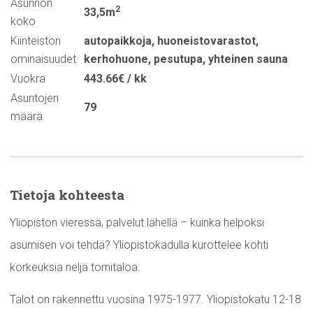
Asunnon
2
33,5m
koko
Kiinteistön
autopaikkoja
,
huoneistovarastot
,
ominaisuudet
kerhohuone
,
pesutupa
,
yhteinen sauna
Vuokra
443.66€ / kk
Asuntojen
79
määrä
Tietoja kohteesta
Yliopiston vieressä, palvelut lähellä – kuinka helpoksi
asumisen voi tehdä? Yliopistokadulla kurottelee kohti
korkeuksia neljä tornitaloa.
Talot on rakennettu vuosina 1975-1977. Yliopistokatu 12-18