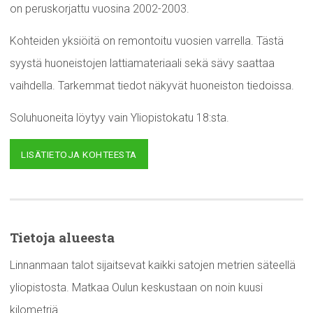
on peruskorjattu vuosina 2002-2003.
Kohteiden yksiöitä on remontoitu vuosien varrella. Tästä
syystä huoneistojen lattiamateriaali sekä sävy saattaa
vaihdella. Tarkemmat tiedot näkyvät huoneiston tiedoissa.
Soluhuoneita löytyy vain Yliopistokatu 18:sta.
LISÄTIETOJA KOHTEESTA
Tietoja alueesta
Linnanmaan talot sijaitsevat kaikki satojen metrien säteellä
yliopistosta. Matkaa Oulun keskustaan on noin kuusi
kilometriä.