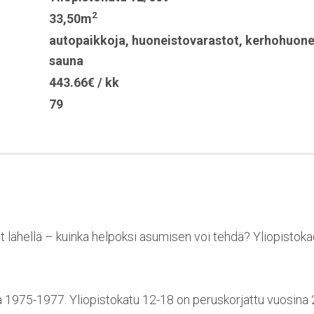
2
33,50m
autopaikkoja
,
huoneistovarastot
,
kerhohuon
sauna
443.66€ / kk
79
ut lähellä – kuinka helpoksi asumisen voi tehdä? Yliopistoka
a 1975-1977. Yliopistokatu 12-18 on peruskorjattu vuosina