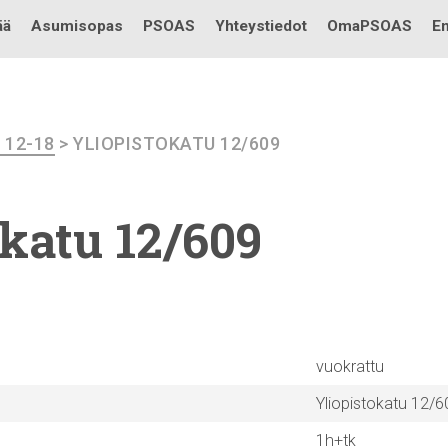
Testi
ää
Asumisopas
PSOAS
Yhteystiedot
OmaPSOAS
En
I 12-18
> YLIOPISTOKATU 12/609
okatu
12/609
vuokrattu
Yliopistokatu 12/6
1h+tk