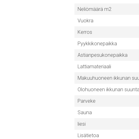
Neliömäärä m2
Vuokra
Kerros
Pyykkikonepaikka
Astianpesukonepaikka
Lattiamateriaali
Makuuhuoneen ikkunan su
Olohuoneen ikkunan suunt
Parveke
Sauna
liesi
Lisätietoa