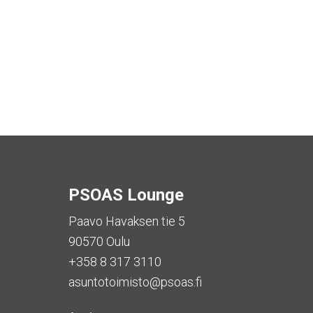
PSOAS Lounge
Paavo Havaksen tie 5
90570 Oulu
+358 8 317 3110
asuntotoimisto@psoas.fi