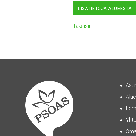
LISÄTIETOJA ALUEESTA
Takaisin
Asu
Alue
Lom
Yhte
Om