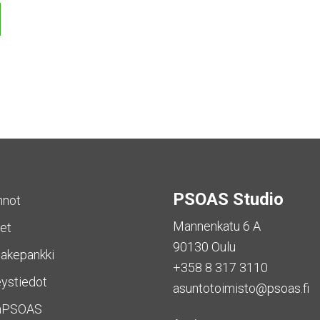
PSOAS Studio
nnot
Mannenkatu 6 A
et
90130 Oulu
akepankki
+358 8 317 3110
ystiedot
asuntotoimisto@psoas.fi
aPSOAS