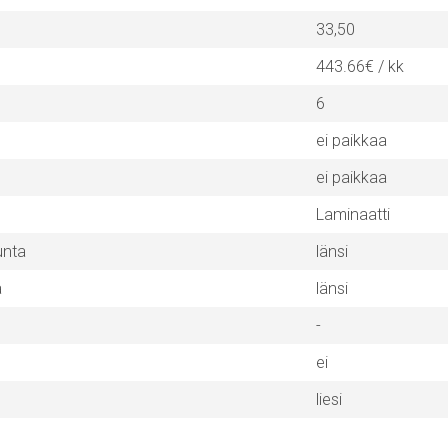
33,50
443.66€ / kk
6
ei paikkaa
ei paikkaa
Laminaatti
unta
länsi
a
länsi
-
ei
liesi