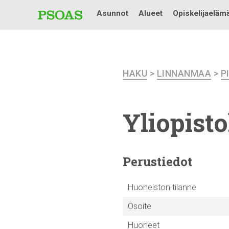
Asunnot
Alueet
Opiskelijaeläm
HAKU
>
LINNANMAA
>
P
Yliopist
Perustiedot
Huoneiston tilanne
Osoite
Huoneet