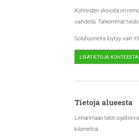
Kohteiden yksiöitä on remon
vaihdella. Tarkemmat tiedo
Soluhuoneita löytyy vain Yl
LISÄTIETOJA KOHTEESTA
Tietoja alueesta
Linnanmaan talot sijaitseva
kilometriä.