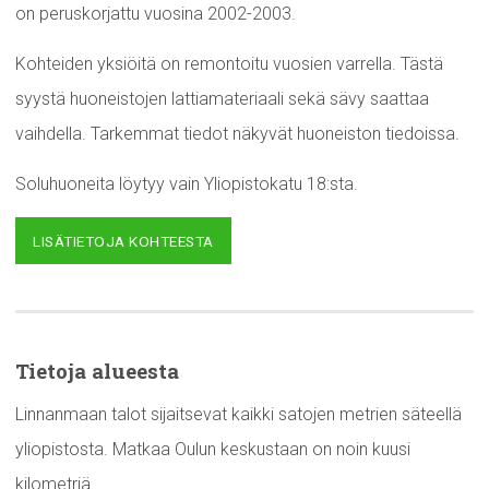
on peruskorjattu vuosina 2002-2003.
Kohteiden yksiöitä on remontoitu vuosien varrella. Tästä
syystä huoneistojen lattiamateriaali sekä sävy saattaa
vaihdella. Tarkemmat tiedot näkyvät huoneiston tiedoissa.
Soluhuoneita löytyy vain Yliopistokatu 18:sta.
LISÄTIETOJA KOHTEESTA
Tietoja alueesta
Linnanmaan talot sijaitsevat kaikki satojen metrien säteellä
yliopistosta. Matkaa Oulun keskustaan on noin kuusi
kilometriä.