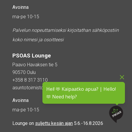
Avoinna
ma-pe 10-15
Palvelun nopeuttamiseksi kirjoitathan sähköpostiin
koko nimesi ja osoitteesi
PSOAS Lounge
Paavo Havaksen tie 5
90570 Oulu
+358 8 317 3110
asuntotoimisto@psoas.fi
Hei! 🫶 Kaipaatko apua? | Hello!
🫶 Need help?
Avoinna
ma-pe 10-15
Lounge on
suljettu kesän ajan
5.6.-16.8.2026