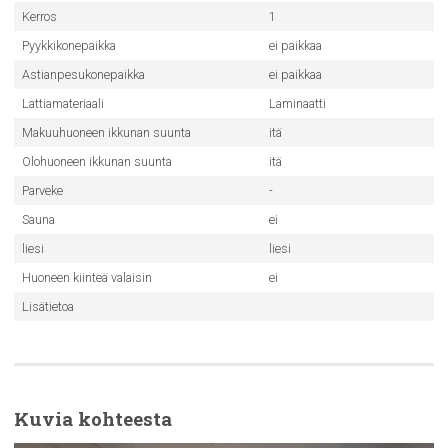
Kerros
1
Pyykkikonepaikka
ei paikkaa
Astianpesukonepaikka
ei paikkaa
Lattiamateriaali
Laminaatti
Makuuhuoneen ikkunan suunta
itä
Olohuoneen ikkunan suunta
itä
Parveke
-
Sauna
ei
liesi
liesi
Huoneen kiinteä valaisin
ei
Lisätietoa
Kuvia kohteesta