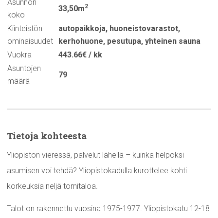
Asunnon
2
33,50m
koko
Kiinteistön
autopaikkoja
,
huoneistovarastot
,
ominaisuudet
kerhohuone
,
pesutupa
,
yhteinen sauna
Vuokra
443.66€ / kk
Asuntojen
79
määrä
Tietoja kohteesta
Yliopiston vieressä, palvelut lähellä – kuinka helpoksi
asumisen voi tehdä? Yliopistokadulla kurottelee kohti
korkeuksia neljä tornitaloa.
Talot on rakennettu vuosina 1975-1977. Yliopistokatu 12-18