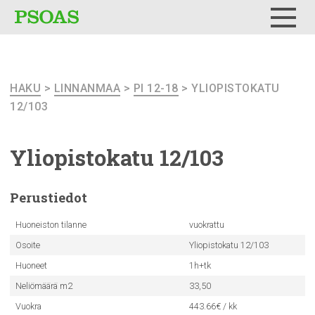
Testi
Menu
HAKU
>
LINNANMAA
>
PI 12-18
> YLIOPISTOKATU
12/103
Yliopistokatu
12/103
Perustiedot
Huoneiston tilanne
vuokrattu
Osoite
Yliopistokatu 12/103
Huoneet
1h+tk
Neliömäärä m2
33,50
Vuokra
443.66€ / kk