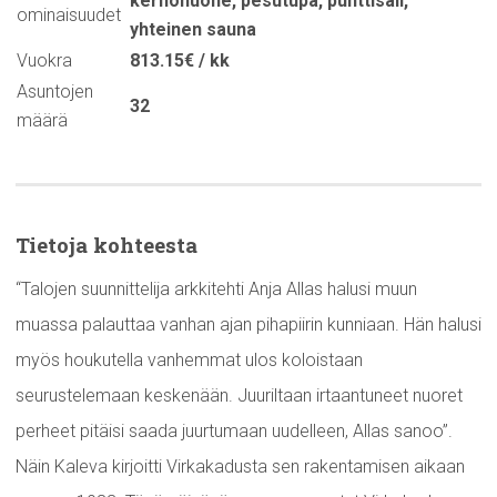
kerhohuone
,
pesutupa
,
punttisali
,
ominaisuudet
yhteinen sauna
Vuokra
813.15€ / kk
Asuntojen
32
määrä
Tietoja kohteesta
“Talojen suunnittelija arkkitehti Anja Allas halusi muun
muassa palauttaa vanhan ajan pihapiirin kunniaan. Hän halusi
myös houkutella vanhemmat ulos koloistaan
seurustelemaan keskenään. Juuriltaan irtaantuneet nuoret
perheet pitäisi saada juurtumaan uudelleen, Allas sanoo”.
Näin Kaleva kirjoitti Virkakadusta sen rakentamisen aikaan