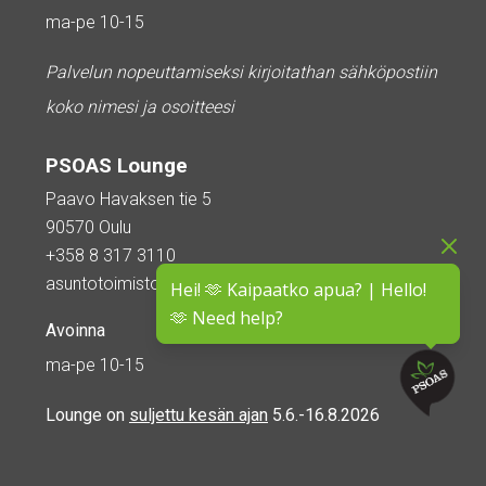
ma-pe 10-15
Palvelun nopeuttamiseksi kirjoitathan sähköpostiin
koko nimesi ja osoitteesi
PSOAS Lounge
Paavo Havaksen tie 5
90570 Oulu
+358 8 317 3110
asuntotoimisto@psoas.fi
Hei! 🫶 Kaipaatko apua? | Hello!
🫶 Need help?
Avoinna
ma-pe 10-15
Lounge on
suljettu kesän ajan
5.6.-16.8.2026