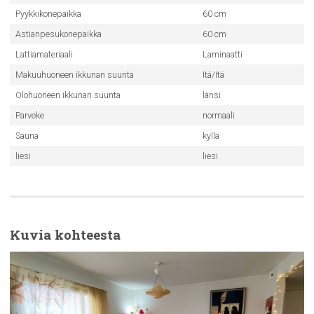
Pyykkikonepaikka
60 cm
Astianpesukonepaikka
60 cm
Lattiamateriaali
Laminaatti
Makuuhuoneen ikkunan suunta
Itä/Itä
Olohuoneen ikkunan suunta
länsi
Parveke
normaali
Sauna
kyllä
liesi
liesi
Kuvia kohteesta