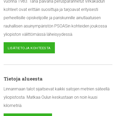
vuonna 1983. Tänä päivänä perusparannetut Virkakadun
kohteet ovat erittäin suosittuja ja tarjoavat erityisesti
perheellisille opiskelijoille ja pariskunnille ainutlaatuisen
rauhallisen asuinympäristön PSOASin kohteiden joukossa
yliopiston välittömässä läheisyydessä.
LISÄTIETOJA KOHTEESTA
Tietoja alueesta
Linnanmaan talot sijaitsevat kaikki satojen metrien säteellä
yliopistosta. Matkaa Oulun keskustaan on noin kuusi
kilometriä.