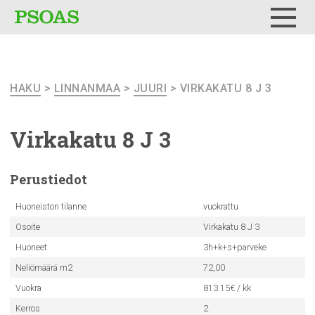
Testi
Menu
HAKU
>
LINNANMAA
>
JUURI
> VIRKAKATU 8 J 3
Virkakatu 8 J 3
Perustiedot
Huoneiston tilanne
vuokrattu
Osoite
Virkakatu 8 J 3
Huoneet
3h+k+s+parveke
Neliömäärä m2
72,00
Vuokra
813.15€ / kk
Kerros
2