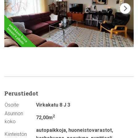
Perustiedot
Osoite
Virkakatu 8 J 3
Asunnon
2
72,00m
koko
autopaikkoja
,
huoneistovarastot
,
Kiinteistön