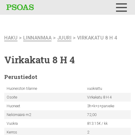
Testi
Menu
HAKU
>
LINNANMAA
>
JUURI
> VIRKAKATU 8 H 4
Virkakatu 8 H 4
Perustiedot
Huoneiston tilanne
vuokrattu
Osoite
Virkakatu 8 H 4
Huoneet
3h+k+s+parveke
Neliömäärä m2
72,00
Vuokra
813.15€ / kk
Kerros
2