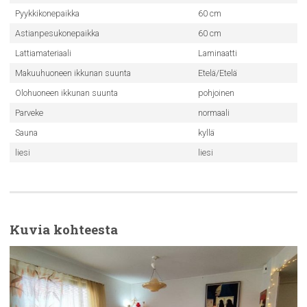
Pyykkikonepaikka
60 cm
Astianpesukonepaikka
60 cm
Lattiamateriaali
Laminaatti
Makuuhuoneen ikkunan suunta
Etelä/Etelä
Olohuoneen ikkunan suunta
pohjoinen
Parveke
normaali
Sauna
kyllä
liesi
liesi
Kuvia kohteesta