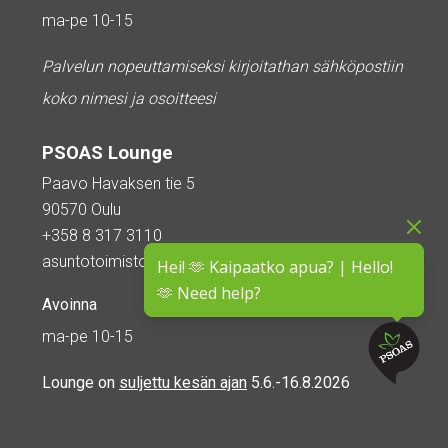
ma-pe 10-15
Palvelun nopeuttamiseksi kirjoitathan sähköpostiin
koko nimesi ja osoitteesi
PSOAS Lounge
Paavo Havaksen tie 5
90570 Oulu
+358 8 317 3110
asuntotoimisto@psoas.fi
Hei! 🫶 Kaipaatko apua? | Hello!
🫶 Need help?
Avoinna
ma-pe 10-15
Lounge on
suljettu kesän ajan
5.6.-16.8.2026