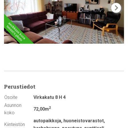
Perustiedot
Osoite
Virkakatu 8 H 4
Asunnon
2
72,00m
koko
autopaikkoja
,
huoneistovarastot
,
Kiinteistön