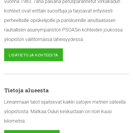
vuonna 1983. Tänä päivänä perusparannetut Virkakadun
kohteet ovat erittäin suosittuja ja tarjoavat erityisesti
perheellisille opiskelijoille ja pariskunnille ainutlaatuisen
rauhallisen asuinympäristön PSOASin kohteiden joukossa
yliopiston välittömässä läheisyydessä.
LISÄTIETOJA KOHTEESTA
Tietoja alueesta
Linnanmaan talot sijaitsevat kaikki satojen metrien säteellä
yliopistosta. Matkaa Oulun keskustaan on noin kuusi
kilometriä.