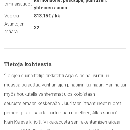
kerhohuone
,
pesutupa
,
punttisali
,
ominaisuudet
yhteinen sauna
Vuokra
813.15€ / kk
Asuntojen
32
määrä
Tietoja kohteesta
“Talojen suunnittelija arkkitehti Anja Allas halusi muun
muassa palauttaa vanhan ajan pihapiirin kunniaan. Hän halusi
myös houkutella vanhemmat ulos koloistaan
seurustelemaan keskenään. Juuriltaan irtaantuneet nuoret
perheet pitäisi saada juurtumaan uudelleen, Allas sanoo”.
Näin Kaleva kirjoitti Virkakadusta sen rakentamisen aikaan