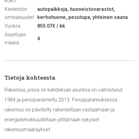
koko
Kiinteistön
autopaikkoja
,
huoneistovarastot
,
ominaisuudet
kerhohuone
,
pesutupa
,
yhteinen sauna
Vuokra
855.07€ / kk
Asuntojen
4
määrä
Tietoja kohteesta
Rakennus, jossa on kahdeksan asuntoa on valmistunut
1984 ja perusparannettu 2013. Perusparannuksessa
rakennus on päivitetty rakenteiltaan vastaamaan ja
energiatehokkuudeltaan ylittämään nykyiset
rakennusmääräykset.