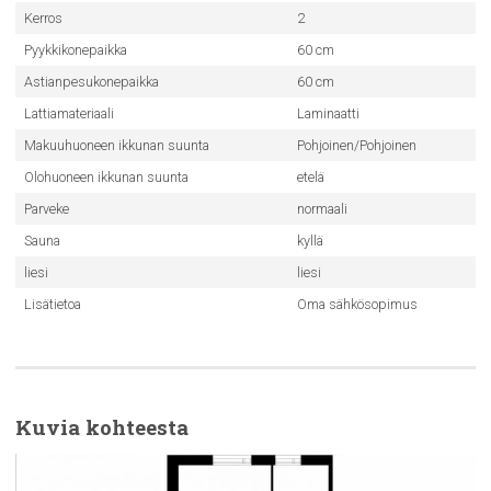
Kerros
2
Pyykkikonepaikka
60 cm
Astianpesukonepaikka
60 cm
Lattiamateriaali
Laminaatti
Makuuhuoneen ikkunan suunta
Pohjoinen/Pohjoinen
Olohuoneen ikkunan suunta
etelä
Parveke
normaali
Sauna
kyllä
liesi
liesi
Lisätietoa
Oma sähkösopimus
Kuvia kohteesta