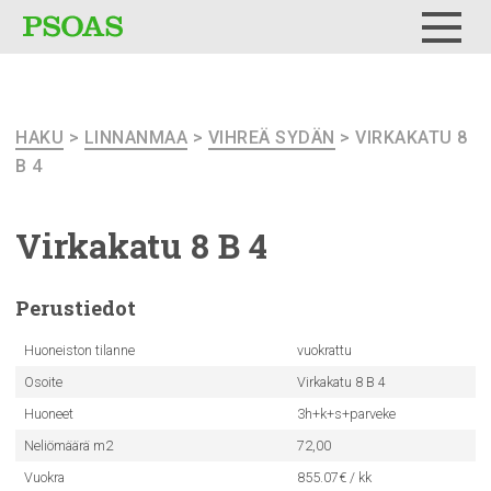
Testi
Menu
HAKU
>
LINNANMAA
>
VIHREÄ SYDÄN
> VIRKAKATU 8
B 4
Virkakatu 8 B 4
Perustiedot
Huoneiston tilanne
vuokrattu
Osoite
Virkakatu 8 B 4
Huoneet
3h+k+s+parveke
Neliömäärä m2
72,00
Vuokra
855.07€ / kk