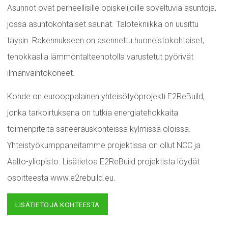
Asunnot ovat perheellisille opiskelijoille soveltuvia asuntoja,
jossa asuntokohtaiset saunat. Talotekniikka on uusittu
täysin. Rakennukseen on asennettu huoneistokohtaiset,
tehokkaalla lämmöntalteenotolla varustetut pyörivät
ilmanvaihtokoneet.
Kohde on eurooppalainen yhteisötyöprojekti E2ReBuild,
jonka tarkoirtuksena on tutkia energiatehokkaita
toimenpiteitä saneerauskohteissa kylmissä oloissa.
Yhteistyökumppaneitamme projektissa on ollut NCC ja
Aalto-yliopisto. Lisätietoa E2ReBuild projektista löydät
osoitteesta www.e2rebuild.eu.
LISÄTIETOJA KOHTEESTA