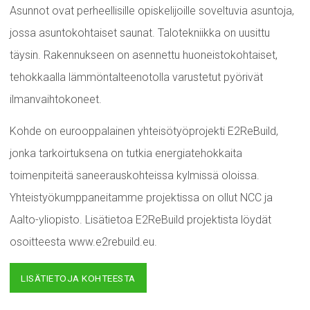
Asunnot ovat perheellisille opiskelijoille soveltuvia asuntoja,
jossa asuntokohtaiset saunat. Talotekniikka on uusittu
täysin. Rakennukseen on asennettu huoneistokohtaiset,
tehokkaalla lämmöntalteenotolla varustetut pyörivät
ilmanvaihtokoneet.
Kohde on eurooppalainen yhteisötyöprojekti E2ReBuild,
jonka tarkoirtuksena on tutkia energiatehokkaita
toimenpiteitä saneerauskohteissa kylmissä oloissa.
Yhteistyökumppaneitamme projektissa on ollut NCC ja
Aalto-yliopisto. Lisätietoa E2ReBuild projektista löydät
osoitteesta www.e2rebuild.eu.
LISÄTIETOJA KOHTEESTA