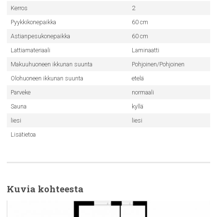
Kerros
2
Pyykkikonepaikka
60 cm
Astianpesukonepaikka
60 cm
Lattiamateriaali
Laminaatti
Makuuhuoneen ikkunan suunta
Pohjoinen/Pohjoinen
Olohuoneen ikkunan suunta
etelä
Parveke
normaali
Sauna
kyllä
liesi
liesi
Lisätietoa
Kuvia kohteesta