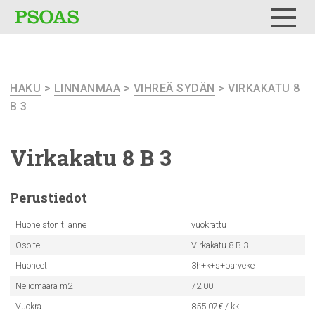
Testi
Menu
HAKU
>
LINNANMAA
>
VIHREÄ SYDÄN
> VIRKAKATU 8
B 3
Virkakatu 8 B 3
Perustiedot
Huoneiston tilanne
vuokrattu
Osoite
Virkakatu 8 B 3
Huoneet
3h+k+s+parveke
Neliömäärä m2
72,00
Vuokra
855.07€ / kk