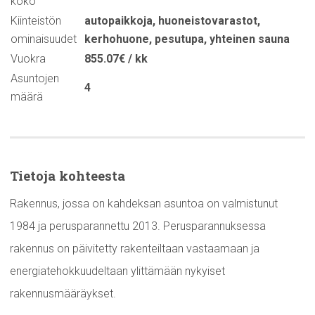
koko
Kiinteistön
autopaikkoja
,
huoneistovarastot
,
ominaisuudet
kerhohuone
,
pesutupa
,
yhteinen sauna
Vuokra
855.07€ / kk
Asuntojen
4
määrä
Tietoja kohteesta
Rakennus, jossa on kahdeksan asuntoa on valmistunut
1984 ja perusparannettu 2013. Perusparannuksessa
rakennus on päivitetty rakenteiltaan vastaamaan ja
energiatehokkuudeltaan ylittämään nykyiset
rakennusmääräykset.