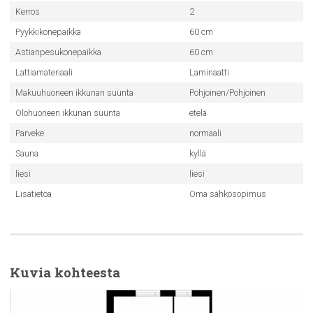
Kerros
2
Pyykkikonepaikka
60 cm
Astianpesukonepaikka
60 cm
Lattiamateriaali
Laminaatti
Makuuhuoneen ikkunan suunta
Pohjoinen/Pohjoinen
Olohuoneen ikkunan suunta
etelä
Parveke
normaali
Sauna
kyllä
liesi
liesi
Lisätietoa
Oma sähkösopimus
Kuvia kohteesta