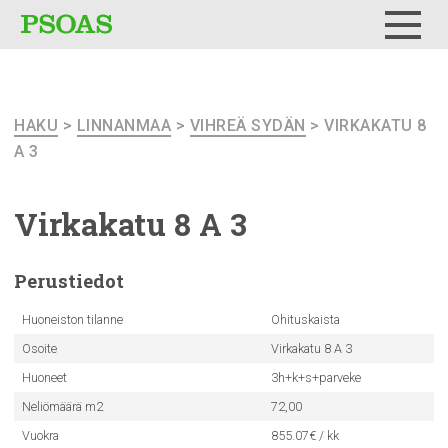
Testi
Menu
HAKU
>
LINNANMAA
>
VIHREÄ SYDÄN
> VIRKAKATU 8
A 3
Virkakatu 8 A 3
Perustiedot
Huoneiston tilanne
Ohituskaista
Osoite
Virkakatu 8 A 3
Huoneet
3h+k+s+parveke
Neliömäärä m2
72,00
Vuokra
855.07€ / kk