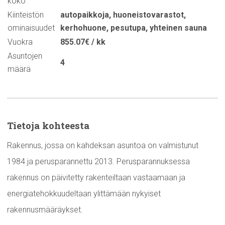
koko
Kiinteistön
autopaikkoja
,
huoneistovarastot
,
ominaisuudet
kerhohuone
,
pesutupa
,
yhteinen sauna
Vuokra
855.07€ / kk
Asuntojen
4
määrä
Tietoja kohteesta
Rakennus, jossa on kahdeksan asuntoa on valmistunut
1984 ja perusparannettu 2013. Perusparannuksessa
rakennus on päivitetty rakenteiltaan vastaamaan ja
energiatehokkuudeltaan ylittämään nykyiset
rakennusmääräykset.