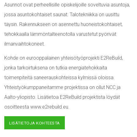
Asunnot ovat perheellisille opiskelijoille soveltuvia asuntoja,
jossa asuntokohtaiset saunat. Talotekniikka on uusittu
täysin. Rakennukseen on asennettu huoneistokohtaiset,
tehokkaalla lämmöntalteenotolla varustetut pyörivät
ilmanvaihtokoneet.
Kohde on eurooppalainen yhteisötyöprojekti E2ReBuild,
jonka tarkoirtuksena on tutkia energiatehokkaita
toimenpiteitä saneerauskohteissa kylmissä oloissa.
Yhteistyökumppaneitamme projektissa on ollut NCC ja
Aalto-yliopisto. Lisätietoa E2ReBuild projektista löydät
osoitteesta www.e2rebuild.eu.
LISÄTIETOJA KOHTEESTA