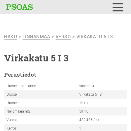
Testi
Menu
HAKU
>
LINNANMAA
>
VERSO
> VIRKAKATU 5 I 3
Virkakatu 5 I 3
Perustiedot
Huoneiston tilanne
vuokrattu
Osoite
Virkakatu 5 I 3
Huoneet
1h+tk
Neliömäärä m2
39,10
Vuokra
432.48€ / kk
Kerros
1