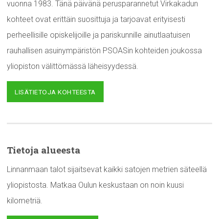
vuonna 1983. Tänä päivänä perusparannetut Virkakadun
kohteet ovat erittäin suosittuja ja tarjoavat erityisesti
perheellisille opiskelijoille ja pariskunnille ainutlaatuisen
rauhallisen asuinympäristön PSOASin kohteiden joukossa
yliopiston välittömässä läheisyydessä.
LISÄTIETOJA KOHTEESTA
Tietoja alueesta
Linnanmaan talot sijaitsevat kaikki satojen metrien säteellä
yliopistosta. Matkaa Oulun keskustaan on noin kuusi
kilometriä.