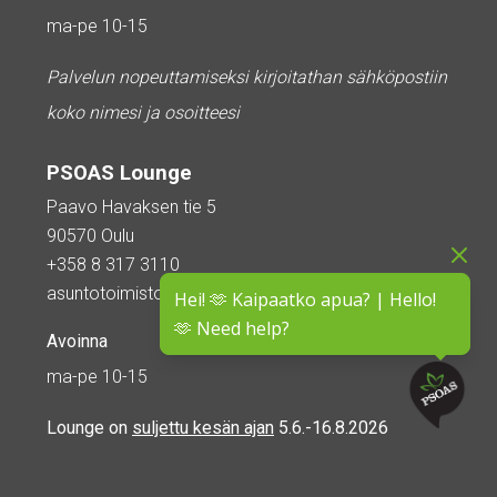
ma-pe 10-15
Palvelun nopeuttamiseksi kirjoitathan sähköpostiin
koko nimesi ja osoitteesi
PSOAS Lounge
Paavo Havaksen tie 5
90570 Oulu
+358 8 317 3110
asuntotoimisto@psoas.fi
Hei! 🫶 Kaipaatko apua? | Hello!
🫶 Need help?
Avoinna
ma-pe 10-15
Lounge on
suljettu kesän ajan
5.6.-16.8.2026