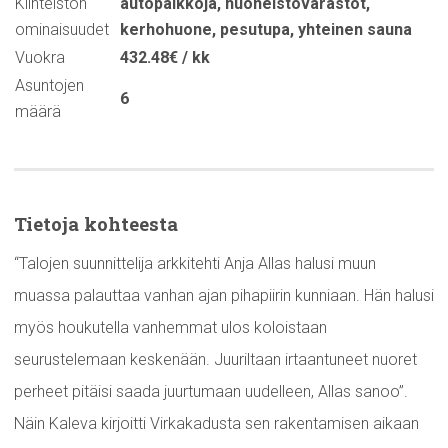
Kiinteistön
autopaikkoja
,
huoneistovarastot
,
ominaisuudet
kerhohuone
,
pesutupa
,
yhteinen sauna
Vuokra
432.48€ / kk
Asuntojen
6
määrä
Tietoja kohteesta
“Talojen suunnittelija arkkitehti Anja Allas halusi muun
muassa palauttaa vanhan ajan pihapiirin kunniaan. Hän halusi
myös houkutella vanhemmat ulos koloistaan
seurustelemaan keskenään. Juuriltaan irtaantuneet nuoret
perheet pitäisi saada juurtumaan uudelleen, Allas sanoo”.
Näin Kaleva kirjoitti Virkakadusta sen rakentamisen aikaan