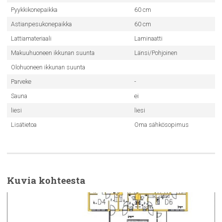
Pyykkikonepaikka
60 cm
Astianpesukonepaikka
60 cm
Lattiamateriaali
Laminaatti
Makuuhuoneen ikkunan suunta
Länsi/Pohjoinen
Olohuoneen ikkunan suunta
Parveke
-
Sauna
ei
liesi
liesi
Lisätietoa
Oma sähkösopimus
Kuvia kohteesta