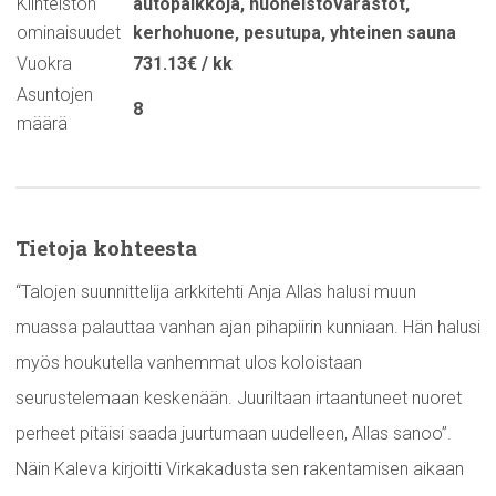
Kiinteistön
autopaikkoja
,
huoneistovarastot
,
ominaisuudet
kerhohuone
,
pesutupa
,
yhteinen sauna
Vuokra
731.13€ / kk
Asuntojen
8
määrä
Tietoja kohteesta
“Talojen suunnittelija arkkitehti Anja Allas halusi muun
muassa palauttaa vanhan ajan pihapiirin kunniaan. Hän halusi
myös houkutella vanhemmat ulos koloistaan
seurustelemaan keskenään. Juuriltaan irtaantuneet nuoret
perheet pitäisi saada juurtumaan uudelleen, Allas sanoo”.
Näin Kaleva kirjoitti Virkakadusta sen rakentamisen aikaan