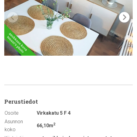
Perustiedot
Osoite
Virkakatu 5 F 4
Asunnon
2
66,10m
koko