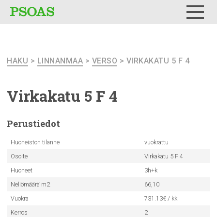
Testi
Menu
HAKU
>
LINNANMAA
>
VERSO
> VIRKAKATU 5 F 4
Virkakatu 5 F 4
Perustiedot
Huoneiston tilanne
vuokrattu
Osoite
Virkakatu 5 F 4
Huoneet
3h+k
Neliömäärä m2
66,10
Vuokra
731.13€ / kk
Kerros
2