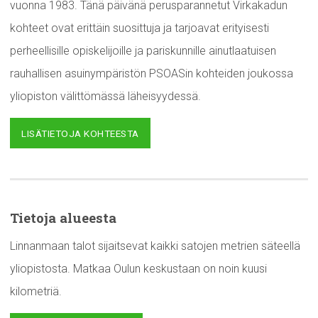
vuonna 1983. Tänä päivänä perusparannetut Virkakadun
kohteet ovat erittäin suosittuja ja tarjoavat erityisesti
perheellisille opiskelijoille ja pariskunnille ainutlaatuisen
rauhallisen asuinympäristön PSOASin kohteiden joukossa
yliopiston välittömässä läheisyydessä.
LISÄTIETOJA KOHTEESTA
Tietoja alueesta
Linnanmaan talot sijaitsevat kaikki satojen metrien säteellä
yliopistosta. Matkaa Oulun keskustaan on noin kuusi
kilometriä.