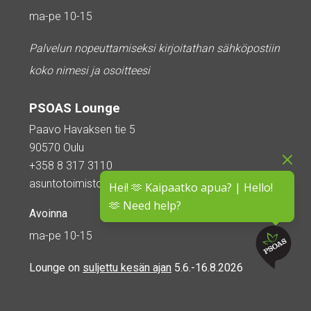
ma-pe 10-15
Palvelun nopeuttamiseksi kirjoitathan sähköpostiin
koko nimesi ja osoitteesi
PSOAS Lounge
Paavo Havaksen tie 5
90570 Oulu
+358 8 317 3110
asuntotoimisto@psoas.fi
Hei! 🫶 Kaipaatko apua? | Hello!
🫶 Need help?
Avoinna
ma-pe 10-15
Lounge on
suljettu kesän ajan
5.6.-16.8.2026