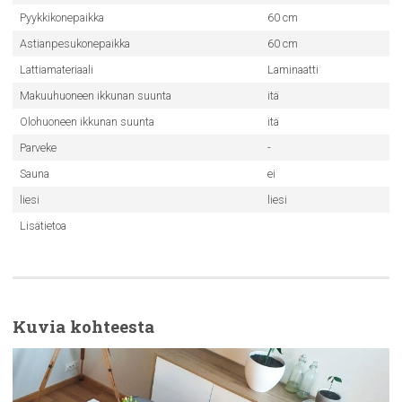
Pyykkikonepaikka
60 cm
Astianpesukonepaikka
60 cm
Lattiamateriaali
Laminaatti
Makuuhuoneen ikkunan suunta
itä
Olohuoneen ikkunan suunta
itä
Parveke
-
Sauna
ei
liesi
liesi
Lisätietoa
Kuvia kohteesta