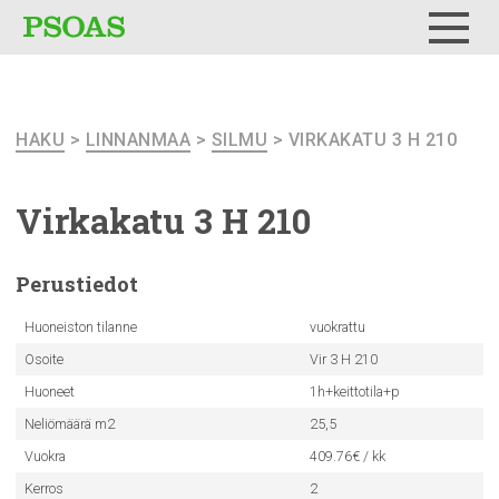
Testi
Menu
HAKU
>
LINNANMAA
>
SILMU
> VIRKAKATU 3 H 210
Virkakatu 3 H 210
Perustiedot
Huoneiston tilanne
vuokrattu
Osoite
Vir 3 H 210
Huoneet
1h+keittotila+p
Neliömäärä m2
25,5
Vuokra
409.76€ / kk
Kerros
2