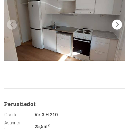
Perustiedot
Osoite
Vir 3 H 210
Asunnon
2
25,5m