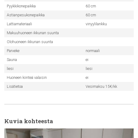
Pyykkikonepaikka
60 cm
Astianpesukonepaikka
60 cm
Lattiamateriaali
vinyylilankku
Makuuhuoneen ikkunan suunta
Olohuoneen ikkunan suunta
Parveke
normaali
Sauna
ei
liesi
liesi
Huoneen kiinteä valaisin
ei
Lisätietoa
Vesimaksu 15€/kk
Kuvia kohteesta