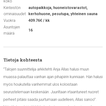
koko
Kiinteistön
autopaikkoja
,
huoneistovarastot
,
ominaisuudet
kerhohuone
,
pesutupa
,
yhteinen sauna
Vuokra
409.76€ / kk
Asuntojen
16
määrä
Tietoja kohteesta
”Talojen suunnittelija arkkitehti Anja Allas halusi muun
muassa palauttaa vanhan ajan pihapiirin kunniaan. Hän halusi
myös houkutella vanhemmat ulos koloistaan
seurustelemaan keskenään. Juuriltaan irtaantuneet nuoret
perheet pitäisi saada juurtumaan uudelleen, Allas sanoo”.