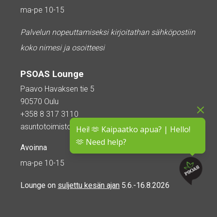
ma-pe 10-15
Palvelun nopeuttamiseksi kirjoitathan sähköpostiin
koko nimesi ja osoitteesi
PSOAS Lounge
Paavo Havaksen tie 5
90570 Oulu
+358 8 317 3110
asuntotoimisto@psoas.fi
Hei! 🫶 Kaipaatko apua? | Hello!
🫶 Need help?
Avoinna
ma-pe 10-15
Lounge on
suljettu kesän ajan
5.6.-16.8.2026