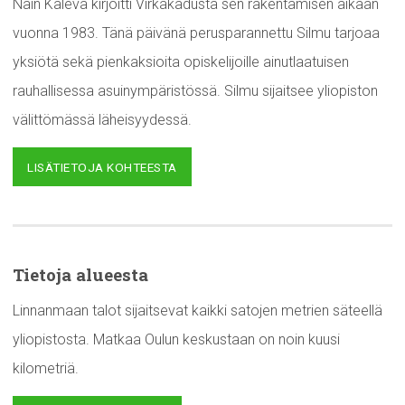
Näin Kaleva kirjoitti Virkakadusta sen rakentamisen aikaan
vuonna 1983. Tänä päivänä perusparannettu Silmu tarjoaa
yksiötä sekä pienkaksioita opiskelijoille ainutlaatuisen
rauhallisessa asuinympäristössä. Silmu sijaitsee yliopiston
välittömässä läheisyydessä.
LISÄTIETOJA KOHTEESTA
Tietoja alueesta
Linnanmaan talot sijaitsevat kaikki satojen metrien säteellä
yliopistosta. Matkaa Oulun keskustaan on noin kuusi
kilometriä.