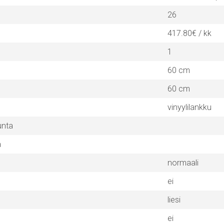
26
417.80€ / kk
1
60 cm
60 cm
vinyylilankku
unta
a
normaali
ei
liesi
ei