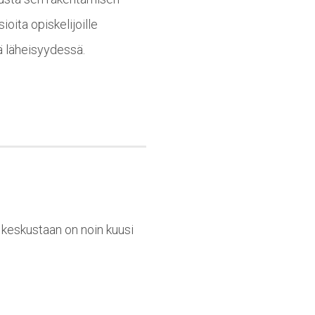
oita opiskelijoille
ä läheisyydessä.
n keskustaan on noin kuusi