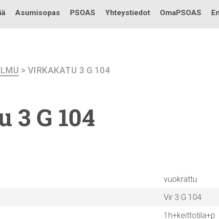
Testi
ää
Asumisopas
PSOAS
Yhteystiedot
OmaPSOAS
En
ILMU
> VIRKAKATU 3 G 104
u 3 G 104
vuokrattu
Vir 3 G 104
1h+keittotila+p