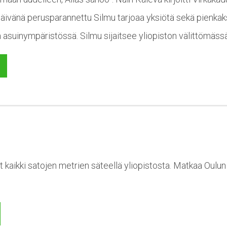
ivänä perusparannettu Silmu tarjoaa yksiötä sekä pienkaksi
a asuinympäristössä. Silmu sijaitsee yliopiston välittömäss
t kaikki satojen metrien säteellä yliopistosta. Matkaa Oulu