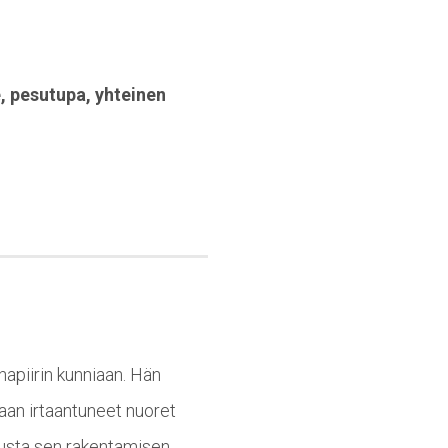
e
,
pesutupa
,
yhteinen
hapiirin kunniaan. Hän
aan irtaantuneet nuoret
adusta sen rakentamisen