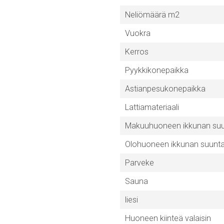
Neliömäärä m2
Vuokra
Kerros
Pyykkikonepaikka
Astianpesukonepaikka
Lattiamateriaali
Makuuhuoneen ikkunan su
Olohuoneen ikkunan suunt
Parveke
Sauna
liesi
Huoneen kiinteä valaisin