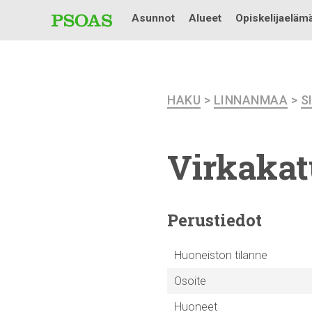
Asunnot
Alueet
Opiskelijaeläm
HAKU
>
LINNANMAA
>
S
Virkakat
Perustiedot
Huoneiston tilanne
Osoite
Huoneet