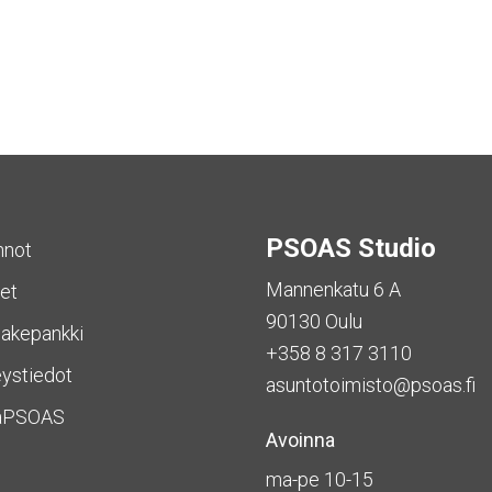
PSOAS Studio
nnot
Mannenkatu 6 A
et
90130 Oulu
akepankki
+358 8 317 3110
ystiedot
asuntotoimisto@psoas.fi
aPSOAS
Avoinna
ma-pe 10-15