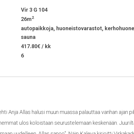
Vir 3 G 104
2
26m
autopaikkoja
,
huoneistovarastot
,
kerhohuon
sauna
417.80€ / kk
6
tehti Anja Allas halusi muun muassa palauttaa vanhan ajan pi
hemmat ulos koloistaan seurustelemaan keskenään. Juurilt
umaan uudelleen, Allas sanoo”. Näin Kaleva kirjoitti Virkak