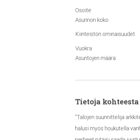
Osoite
Asunnon koko
Kiinteistön ominaisuudet
Vuokra
Asuntojen määrä
Tietoja kohteesta
”Talojen suunnittelija arkki
halusi myös houkutella van
perheet pitäisi saada juurt