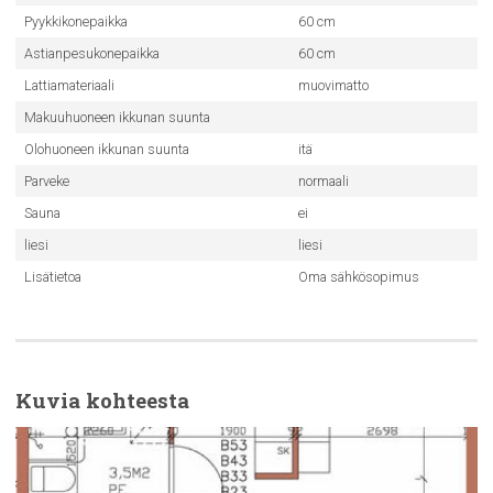
Pyykkikonepaikka
60 cm
Astianpesukonepaikka
60 cm
Lattiamateriaali
muovimatto
Makuuhuoneen ikkunan suunta
Olohuoneen ikkunan suunta
itä
Parveke
normaali
Sauna
ei
liesi
liesi
Lisätietoa
Oma sähkösopimus
Kuvia kohteesta