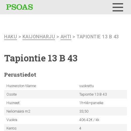
Testi
Menu
HAKU
>
KAIJONHARJU
>
AHTI
> TAPIONTIE 13 B 43
Tapiontie 13 B 43
Perustiedot
Huoneiston tilanne
vuokrattu
Osoite
Tapiontie 13 B 43
Huoneet
1h+kk+parveke
Neliömäärä m2
33,50
Vuokra
406.42€ / kk
Kerros
4