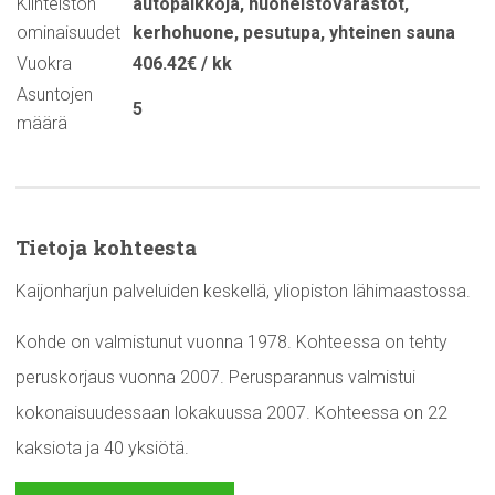
Kiinteistön
autopaikkoja
,
huoneistovarastot
,
ominaisuudet
kerhohuone
,
pesutupa
,
yhteinen sauna
Vuokra
406.42€ / kk
Asuntojen
5
määrä
Tietoja kohteesta
Kaijonharjun palveluiden keskellä, yliopiston lähimaastossa.
Kohde on valmistunut vuonna 1978. Kohteessa on tehty
peruskorjaus vuonna 2007. Perusparannus valmistui
kokonaisuudessaan lokakuussa 2007. Kohteessa on 22
kaksiota ja 40 yksiötä.