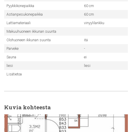
Pyykkikonepaikka
60 cm
Astianpesukonepaikka
60 cm
Lattiamateriaali
vinyylilankku
Makuuhuoneen ikkunan suunta
Olohuoneen ikkunan suunta
itä
Parveke
-
Sauna
ei
liesi
liesi
Lisätietoa
Kuvia kohteesta