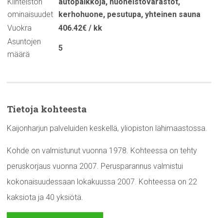
Kiinteistön
autopaikkoja
,
huoneistovarastot
,
ominaisuudet
kerhohuone
,
pesutupa
,
yhteinen sauna
Vuokra
406.42€ / kk
Asuntojen
5
määrä
Tietoja kohteesta
Kaijonharjun palveluiden keskellä, yliopiston lähimaastossa.
Kohde on valmistunut vuonna 1978. Kohteessa on tehty
peruskorjaus vuonna 2007. Perusparannus valmistui
kokonaisuudessaan lokakuussa 2007. Kohteessa on 22
kaksiota ja 40 yksiötä.