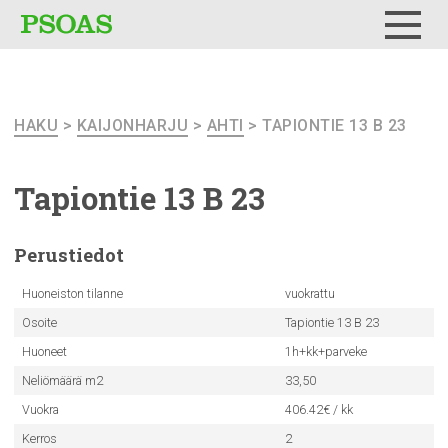
Testi
Menu
HAKU
>
KAIJONHARJU
>
AHTI
> TAPIONTIE 13 B 23
Tapiontie 13 B 23
Perustiedot
Huoneiston tilanne
vuokrattu
Osoite
Tapiontie 13 B 23
Huoneet
1h+kk+parveke
Neliömäärä m2
33,50
Vuokra
406.42€ / kk
Kerros
2