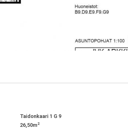
Taidonkaari 1 G 9
2
26,50m