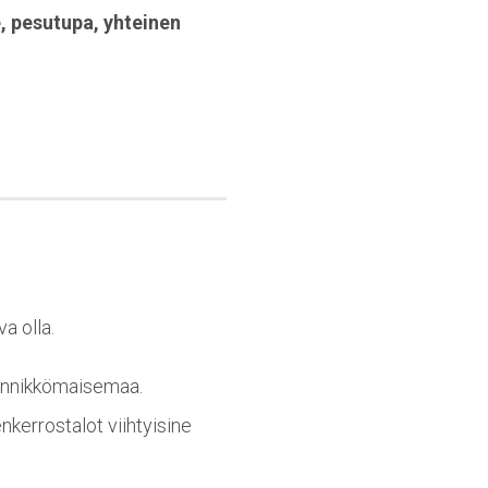
e
,
pesutupa
,
yhteinen
a olla.
männikkömaisemaa.
nkerrostalot viihtyisine