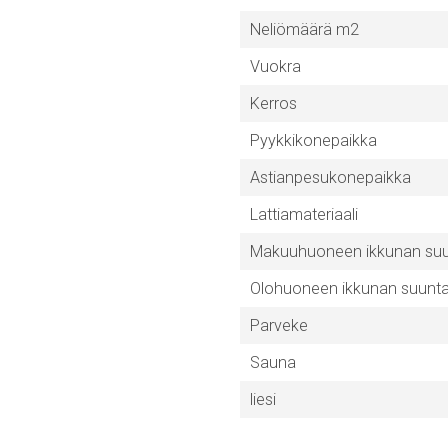
Neliömäärä m2
Vuokra
Kerros
Pyykkikonepaikka
Astianpesukonepaikka
Lattiamateriaali
Makuuhuoneen ikkunan su
Olohuoneen ikkunan suunt
Parveke
Sauna
liesi