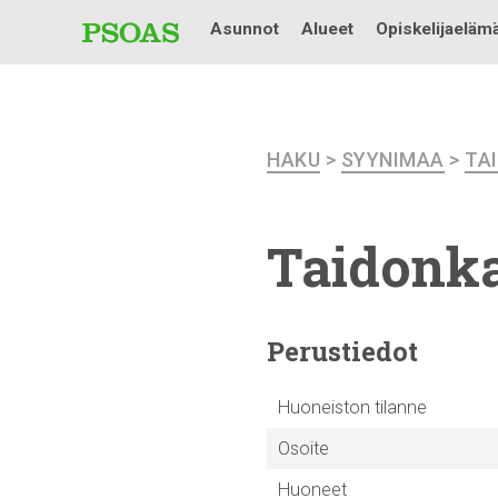
Asunnot
Alueet
Opiskelijaeläm
HAKU
>
SYYNIMAA
>
TA
Taidonka
Perustiedot
Huoneiston tilanne
Osoite
Huoneet