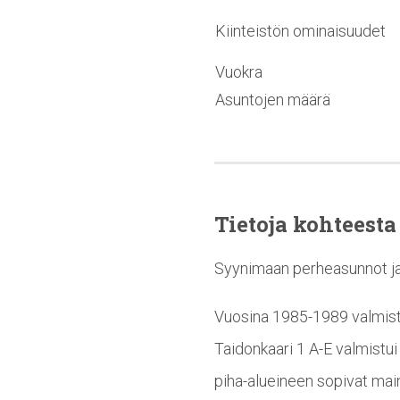
Kiinteistön ominaisuudet
Vuokra
Asuntojen määrä
Tietoja kohteesta
Syynimaan perheasunnot ja y
Vuosina 1985-1989 valmist
Taidonkaari 1 A-E valmistui 
piha-alueineen sopivat main