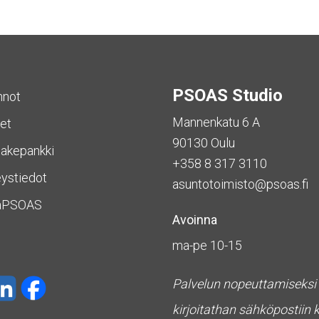
PSOAS Studio
nnot
Mannenkatu 6 A
et
90130 Oulu
akepankki
+358 8 317 3110
ystiedot
asuntotoimisto@psoas.fi
aPSOAS
Avoinna
ma-pe 10-15
Palvelun nopeuttamiseksi
kirjoitathan sähköpostiin 