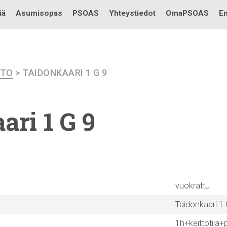
Testi
ää
Asumisopas
PSOAS
Yhteystiedot
OmaPSOAS
En
ITO
> TAIDONKAARI 1 G 9
ari
1 G 9
vuokrattu
Taidonkaari 1 
1h+keittotila+