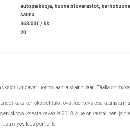
autopaikkoja
,
huoneistovarastot
,
kerhohuon
sauna
363.00€ / kk
20
ksiöt lumoavat luonnollaan ja sijainnillaan. Täällä on mukav
uneet kaksikerroksiset talot ovat luonteva osa kaunista 
peruskorjauksesta keväällä 2018. Alue on rauhallinen, ja pie
iosti myös lapsiperheille