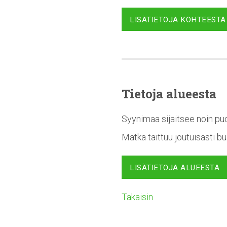
LISÄTIETOJA KOHTEESTA
Tietoja alueesta
Syynimaa sijaitsee noin puo
Matka taittuu joutuisasti b
LISÄTIETOJA ALUEESTA
Takaisin