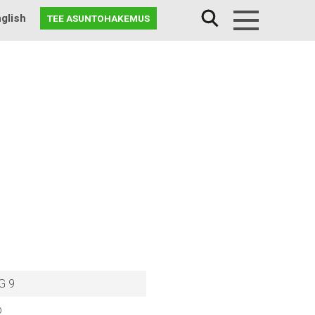
glish
TEE ASUNTOHAKEMUS
Menu
G 9
p