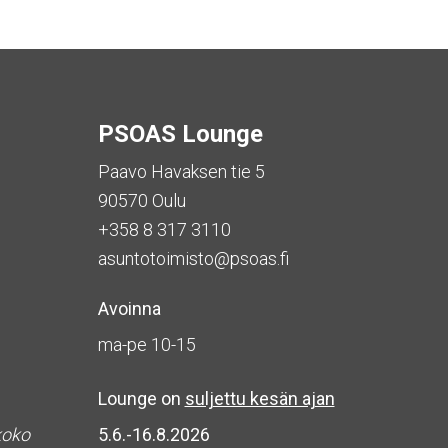
PSOAS Lounge
Paavo Havaksen tie 5
90570 Oulu
+358 8 317 3110
asuntotoimisto@psoas.fi
Avoinna
ma-pe 10-15
Lounge on
suljettu kesän ajan
koko
5.6.-16.8.2026