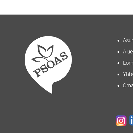
Asu
Alue
Lom
Yhte
Om