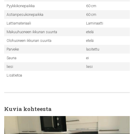
Pyykkikonepaikka
60 cm
Astianpesukonepaikka
60 cm
Lattiamateriaali
Laminaatti
Makuuhuoneen ikkunan suunta
etelä
Olohuoneen ikkunan suunta
etelä
Parveke
lasitettu
Sauna
ei
liesi
liesi
Lisätietoa
Kuvia kohteesta