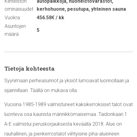
Kiinteistön
autopaikkoja
,
huoneistovarastot
,
ominaisuudet
kerhohuone
,
pesutupa
,
yhteinen sauna
Vuokra
456.58€ / kk
Asuntojen
5
määrä
Tietoja kohteesta
Syynimaan perheasunnot ja yksiöt lumoavat luonnollaan ja
sijainnillaan. Täällä on mukava olla.
Vuosina 1985-1989 valmistuneet kaksikerroksiset talot ovat
luonteva osa kaunista männikkömaisemaa. Taidonkaari 1
A-E valmistui peruskorjauksesta keväällä 2018. Alue on
rauhallinen, ja pienkerrostalot viihtyisine piha-alueineen