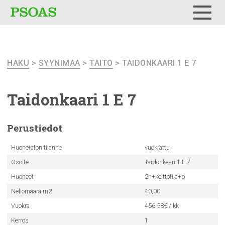
Testi
Menu
HAKU
>
SYYNIMAA
>
TAITO
> TAIDONKAARI 1 E 7
Taidonkaari
1 E 7
Perustiedot
Huoneiston tilanne
vuokrattu
Osoite
Taidonkaari 1 E 7
Huoneet
2h+keittotila+p
Neliömäärä m2
40,00
Vuokra
456.58€ / kk
Kerros
1