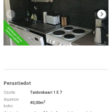
Perustiedot
Osoite
Taidonkaari 1 E 7
Asunnon
2
40,00m
koko