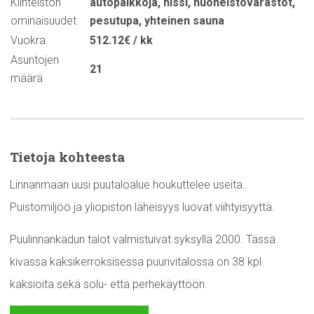
Kiinteistön
autopaikkoja
,
hissi
,
huoneistovarastot
,
ominaisuudet
pesutupa
,
yhteinen sauna
Vuokra
512.12€ / kk
Asuntojen
21
määrä
Tietoja kohteesta
Linnanmaan uusi puutaloalue houkuttelee useita.
Puistomiljöö ja yliopiston läheisyys luovat viihtyisyyttä.
Puulinnankadun talot valmistuivat syksyllä 2000. Tässä
kivassa kaksikerroksisessa puurivitalossa on 38 kpl
kaksioita sekä solu- että perhekäyttöön.