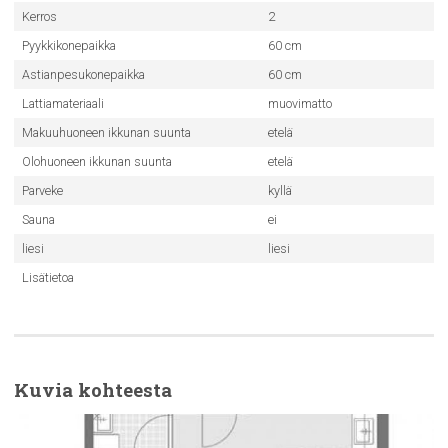
Kerros
2
Pyykkikonepaikka
60 cm
Astianpesukonepaikka
60 cm
Lattiamateriaali
muovimatto
Makuuhuoneen ikkunan suunta
etelä
Olohuoneen ikkunan suunta
etelä
Parveke
kyllä
Sauna
ei
liesi
liesi
Lisätietoa
Kuvia kohteesta