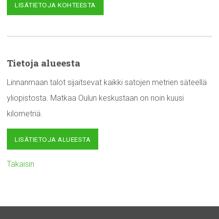
LISÄTIETOJA KOHTEESTA
Tietoja alueesta
Linnanmaan talot sijaitsevat kaikki satojen metrien säteellä
yliopistosta. Matkaa Oulun keskustaan on noin kuusi
kilometriä.
LISÄTIETOJA ALUEESTA
Takaisin