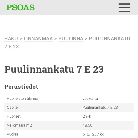
Testi
Menu
HAKU
>
LINNANMAA
>
PUULINNA
> PUULINNANKATU
7 E 23
Puulinnankatu
7 E 23
Perustiedot
Huoneiston tilanne
vuokrattu
Osoite
Puulinnankatu 7 E 23
Huoneet
2h+k
Neliömäärä m2
48,50
Vuokra
512.12€ / kk