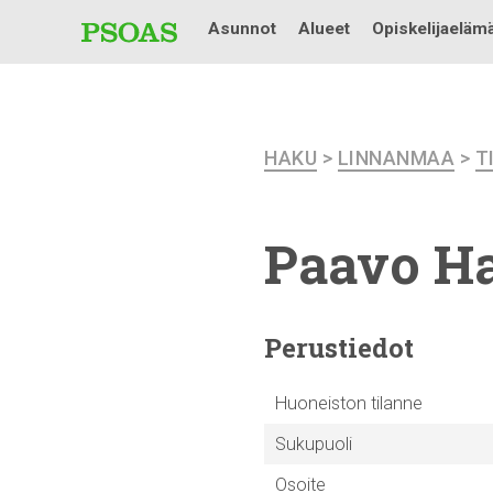
Asunnot
Alueet
Opiskelijaeläm
HAKU
>
LINNANMAA
>
T
Paavo Ha
Perustiedot
Huoneiston tilanne
Sukupuoli
Osoite