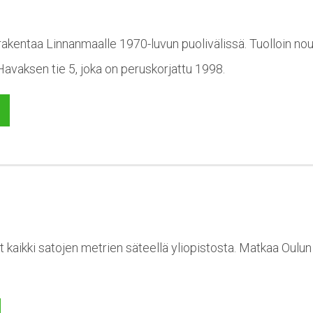
n rakentaa Linnanmaalle 1970-luvun puolivälissä. Tuolloin no
vaksen tie 5, joka on peruskorjattu 1998.
t kaikki satojen metrien säteellä yliopistosta. Matkaa Oulu