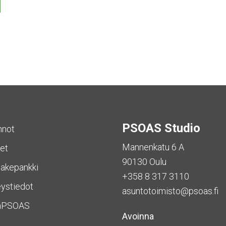
PSOAS Studio
nnot
Mannenkatu 6 A
et
90130 Oulu
akepankki
+358 8 317 3110
ystiedot
asuntotoimisto@psoas.fi
aPSOAS
Avoinna