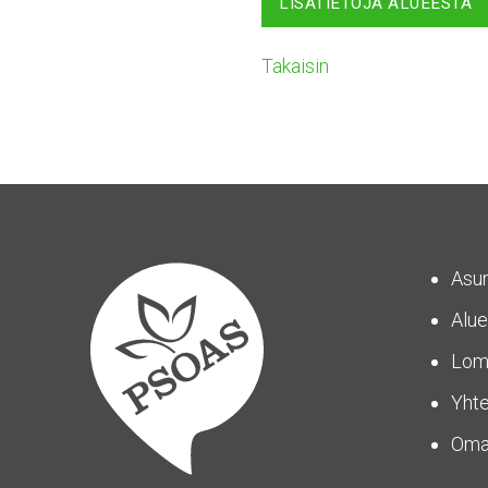
LISÄTIETOJA ALUEESTA
Takaisin
Asu
Alue
Lom
Yhte
Om