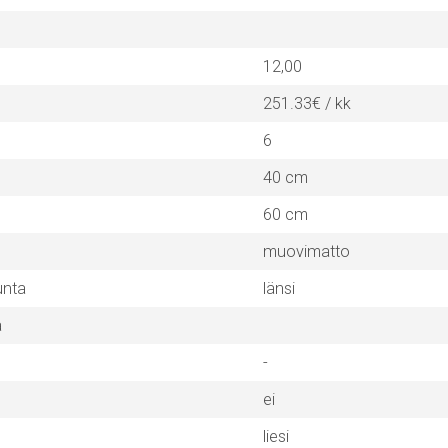
12,00
251.33€ / kk
6
40 cm
60 cm
muovimatto
unta
länsi
a
-
ei
liesi