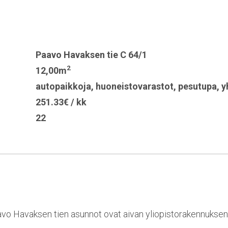
Paavo Havaksen tie C 64/1
2
12,00m
autopaikkoja
,
huoneistovarastot
,
pesutupa
,
y
251.33€ / kk
22
aavo Havaksen tien asunnot ovat aivan yliopistorakennuksen k