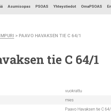
Testi
ää
Asumisopas
PSOAS
Yhteystiedot
OmaPSOAS
En
IMPURI
> PAAVO HAVAKSEN TIE C 64/1
vaksen tie C 64/1
vuokrattu
mies
Paavo Havaksen tie C 64