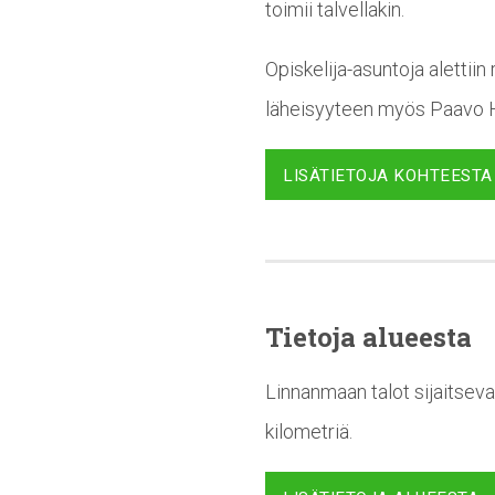
toimii talvellakin.
Opiskelija-asuntoja alettii
läheisyyteen myös Paavo Ha
LISÄTIETOJA KOHTEESTA
Tietoja alueesta
Linnanmaan talot sijaitseva
kilometriä.