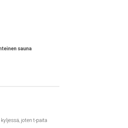
hteinen sauna
yljessä, joten t-paita