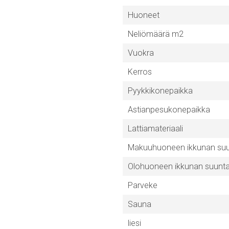
Huoneet
Neliömäärä m2
Vuokra
Kerros
Pyykkikonepaikka
Astianpesukonepaikka
Lattiamateriaali
Makuuhuoneen ikkunan su
Olohuoneen ikkunan suunt
Parveke
Sauna
liesi