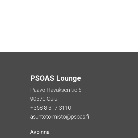
PSOAS Lounge
Paavo Havaksen tie 5
90570 Oulu
+358 8 317 3110
asuntotoimisto@psoas.fi
Avoinna