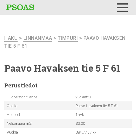
Testi
Menu
HAKU
>
LINNANMAA
>
TIMPURI
> PAAVO HAVAKSEN
TIE 5 F 61
Paavo Havaksen tie 5 F 61
Perustiedot
Huoneiston tilanne
vuokrattu
Osoite
Paavo Havaksen tie 5 F 61
Huoneet
1h+k
Neliömäärä m2
33,00
Vuokra
384.77€ / kk