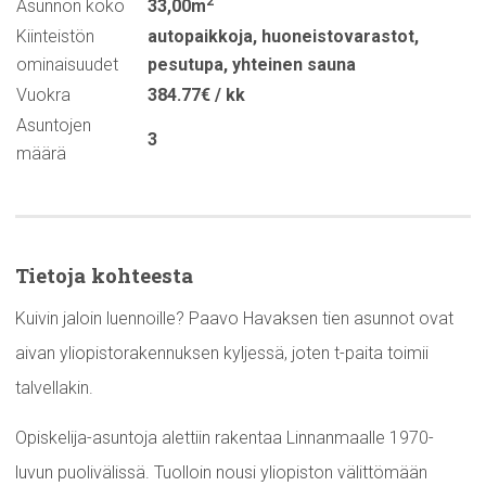
2
Asunnon koko
33,00m
Kiinteistön
autopaikkoja
,
huoneistovarastot
,
ominaisuudet
pesutupa
,
yhteinen sauna
Vuokra
384.77€ / kk
Asuntojen
3
määrä
Tietoja kohteesta
Kuivin jaloin luennoille? Paavo Havaksen tien asunnot ovat
aivan yliopistorakennuksen kyljessä, joten t-paita toimii
talvellakin.
Opiskelija-asuntoja alettiin rakentaa Linnanmaalle 1970-
luvun puolivälissä. Tuolloin nousi yliopiston välittömään