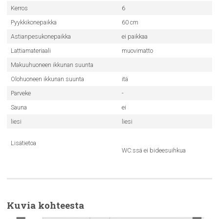
Kerros
6
Pyykkikonepaikka
60 cm
Astianpesukonepaikka
ei paikkaa
Lattiamateriaali
muovimatto
Makuuhuoneen ikkunan suunta
Olohuoneen ikkunan suunta
itä
Parveke
-
Sauna
ei
liesi
liesi
Lisätietoa
WC:ssä ei bideesuihkua
Kuvia kohteesta