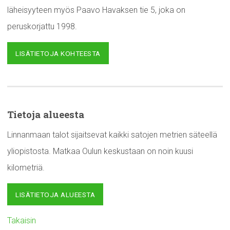
läheisyyteen myös Paavo Havaksen tie 5, joka on
peruskorjattu 1998.
LISÄTIETOJA KOHTEESTA
Tietoja alueesta
Linnanmaan talot sijaitsevat kaikki satojen metrien säteellä
yliopistosta. Matkaa Oulun keskustaan on noin kuusi
kilometriä.
LISÄTIETOJA ALUEESTA
Takaisin