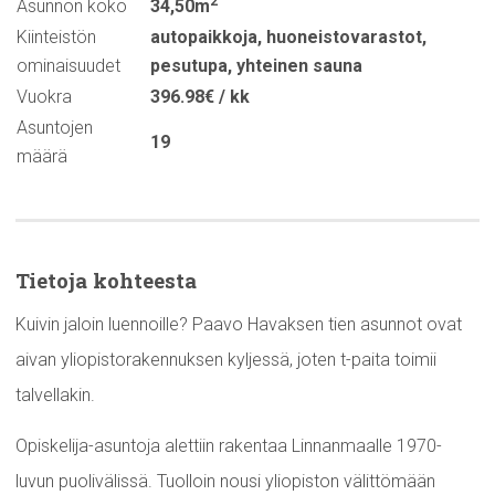
2
Asunnon koko
34,50m
Kiinteistön
autopaikkoja
,
huoneistovarastot
,
ominaisuudet
pesutupa
,
yhteinen sauna
Vuokra
396.98€ / kk
Asuntojen
19
määrä
Tietoja kohteesta
Kuivin jaloin luennoille? Paavo Havaksen tien asunnot ovat
aivan yliopistorakennuksen kyljessä, joten t-paita toimii
talvellakin.
Opiskelija-asuntoja alettiin rakentaa Linnanmaalle 1970-
luvun puolivälissä. Tuolloin nousi yliopiston välittömään