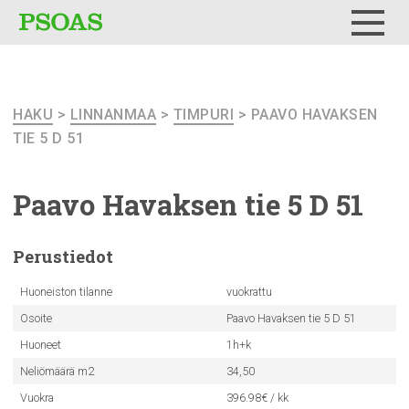
Testi
Menu
HAKU
>
LINNANMAA
>
TIMPURI
> PAAVO HAVAKSEN
TIE 5 D 51
Paavo Havaksen tie 5 D 51
Perustiedot
Huoneiston tilanne
vuokrattu
Osoite
Paavo Havaksen tie 5 D 51
Huoneet
1h+k
Neliömäärä m2
34,50
Vuokra
396.98€ / kk