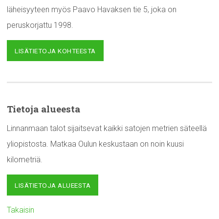
läheisyyteen myös Paavo Havaksen tie 5, joka on
peruskorjattu 1998.
LISÄTIETOJA KOHTEESTA
Tietoja alueesta
Linnanmaan talot sijaitsevat kaikki satojen metrien säteellä
yliopistosta. Matkaa Oulun keskustaan on noin kuusi
kilometriä.
LISÄTIETOJA ALUEESTA
Takaisin