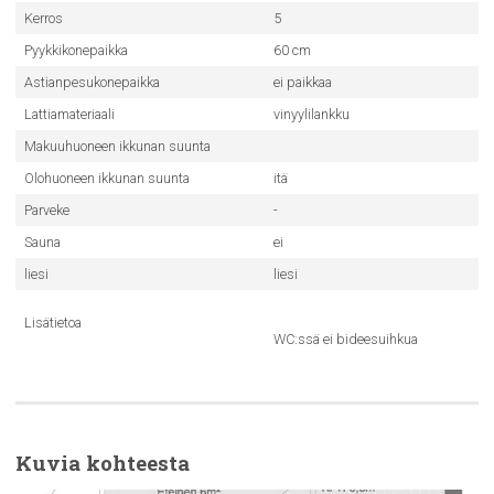
Kerros
5
Pyykkikonepaikka
60 cm
Astianpesukonepaikka
ei paikkaa
Lattiamateriaali
vinyylilankku
Makuuhuoneen ikkunan suunta
Olohuoneen ikkunan suunta
itä
Parveke
-
Sauna
ei
liesi
liesi
Lisätietoa
WC:ssä ei bideesuihkua
Kuvia kohteesta