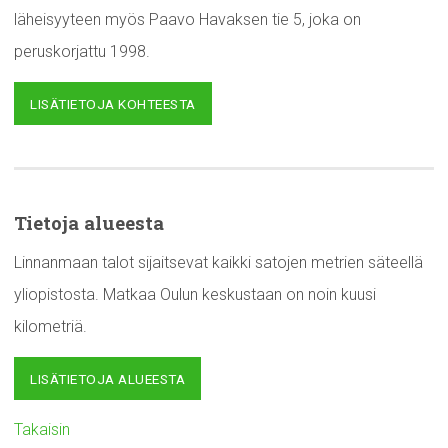
läheisyyteen myös Paavo Havaksen tie 5, joka on
peruskorjattu 1998.
LISÄTIETOJA KOHTEESTA
Tietoja alueesta
Linnanmaan talot sijaitsevat kaikki satojen metrien säteellä
yliopistosta. Matkaa Oulun keskustaan on noin kuusi
kilometriä.
LISÄTIETOJA ALUEESTA
Takaisin