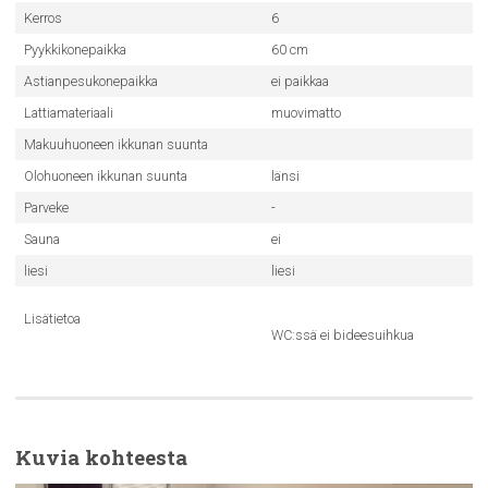
Kerros
6
Pyykkikonepaikka
60 cm
Astianpesukonepaikka
ei paikkaa
Lattiamateriaali
muovimatto
Makuuhuoneen ikkunan suunta
Olohuoneen ikkunan suunta
länsi
Parveke
-
Sauna
ei
liesi
liesi
Lisätietoa
WC:ssä ei bideesuihkua
Kuvia kohteesta