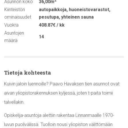
2
Asunnon koko
36,00m
Kiinteistön
autopaikkoja
,
huoneistovarastot
,
ominaisuudet
pesutupa
,
yhteinen sauna
Vuokra
408.87€ / kk
Asuntojen
14
määrä
Tietoja kohteesta
Kuivin jaloin luennoille? Paavo Havaksen tien asunnot ovat
aivan yliopistorakennuksen kyljessä, joten t-paita toimii
talvellakin.
Opiskelija-asuntoja alettiin rakentaa Linnanmaalle 1970-
luvun puolivälissä. Tuolloin nousi yliopiston välittömään