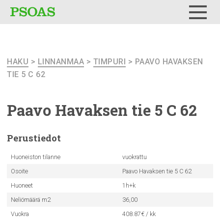
Testi
Menu
HAKU
>
LINNANMAA
>
TIMPURI
> PAAVO HAVAKSEN
TIE 5 C 62
Paavo Havaksen tie 5 C 62
Perustiedot
Huoneiston tilanne
vuokrattu
Osoite
Paavo Havaksen tie 5 C 62
Huoneet
1h+k
Neliömäärä m2
36,00
Vuokra
408.87€ / kk