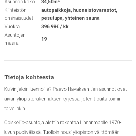
2
Asunnon koko
34,50m
Kiinteistön
autopaikkoja
,
huoneistovarastot
,
ominaisuudet
pesutupa
,
yhteinen sauna
Vuokra
396.98€ / kk
Asuntojen
19
määrä
Tietoja kohteesta
Kuivin jaloin luennoille? Paavo Havaksen tien asunnot ovat
aivan yliopistorakennuksen kyljessä, joten t-paita toimii
talvellakin.
Opiskelija-asuntoja alettiin rakentaa Linnanmaalle 1970-
luvun puolivälissä. Tuolloin nousi yliopiston välittömään