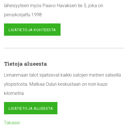
läheisyyteen myös Paavo Havaksen tie 5, joka on
peruskorjattu 1998.
LISÄTIETOJA KOHTEESTA
Tietoja alueesta
Linnanmaan talot sijaitsevat kaikki satojen metrien säteellä
yliopistosta. Matkaa Oulun keskustaan on noin kuusi
kilometriä.
LISÄTIETOJA ALUEESTA
Takaisin