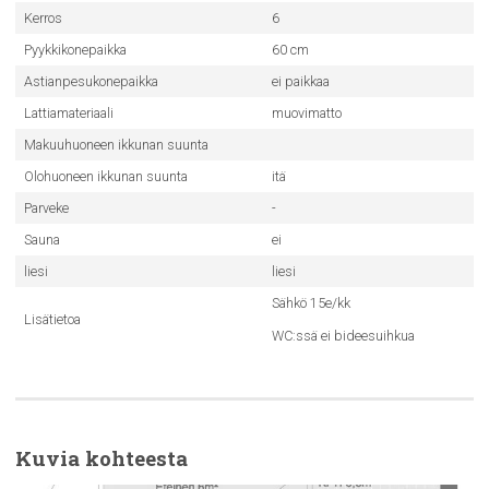
Kerros
6
Pyykkikonepaikka
60 cm
Astianpesukonepaikka
ei paikkaa
Lattiamateriaali
muovimatto
Makuuhuoneen ikkunan suunta
Olohuoneen ikkunan suunta
itä
Parveke
-
Sauna
ei
liesi
liesi
Sähkö 15e/kk
Lisätietoa
WC:ssä ei bideesuihkua
Kuvia kohteesta