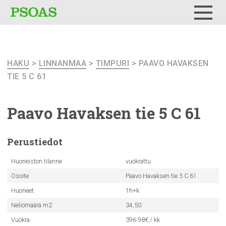
Testi
Menu
HAKU
>
LINNANMAA
>
TIMPURI
> PAAVO HAVAKSEN
TIE 5 C 61
Paavo Havaksen tie 5 C 61
Perustiedot
Huoneiston tilanne
vuokrattu
Osoite
Paavo Havaksen tie 5 C 61
Huoneet
1h+k
Neliömäärä m2
34,50
Vuokra
396.98€ / kk