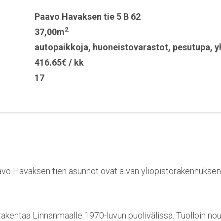
Paavo Havaksen tie 5 B 62
2
37,00m
autopaikkoja
,
huoneistovarastot
,
pesutupa
,
y
416.65€ / kk
17
aavo Havaksen tien asunnot ovat aivan yliopistorakennuksen k
n rakentaa Linnanmaalle 1970-luvun puolivälissä. Tuolloin no