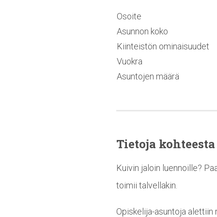
Osoite
Asunnon koko
Kiinteistön ominaisuudet
Vuokra
Asuntojen määrä
Tietoja kohteesta
Kuivin jaloin luennoille? P
toimii talvellakin.
Opiskelija-asuntoja alettii