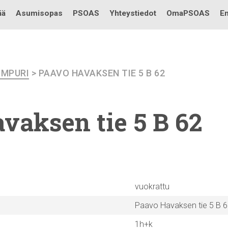
Testi
ää
Asumisopas
PSOAS
Yhteystiedot
OmaPSOAS
En
IMPURI
> PAAVO HAVAKSEN TIE 5 B 62
vaksen tie 5 B 62
vuokrattu
Paavo Havaksen tie 5 B 
1h+k