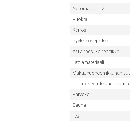
Neliömäärä m2
Vuokra
Kerros
Pyykkikonepaikka
Astianpesukonepaikka
Lattiamateriaali
Makuuhuoneen ikkunan su
Olohuoneen ikkunan suunt
Parveke
Sauna
liesi