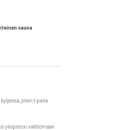
hteinen sauna
yljessä, joten t-paita
usi yliopiston välittömään