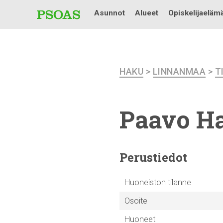
Asunnot
Alueet
Opiskelijaeläm
HAKU
>
LINNANMAA
>
T
Paavo Ha
Perustiedot
Huoneiston tilanne
Osoite
Huoneet