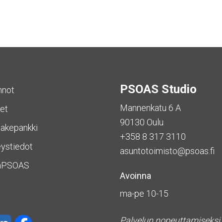
PSOAS Studio
nnot
Mannenkatu 6 A
et
90130 Oulu
akepankki
+358 8 317 3110
ystiedot
asuntotoimisto@psoas.fi
aPSOAS
Avoinna
ma-pe 10-15
Palvelun nopeuttamiseksi