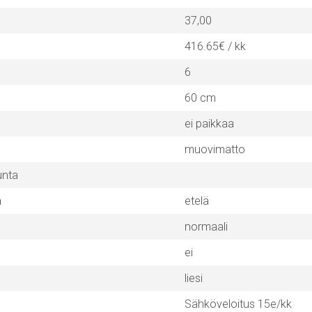
37,00
416.65€ / kk
6
60 cm
ei paikkaa
muovimatto
unta
a
etelä
normaali
ei
liesi
Sähköveloitus 15e/kk