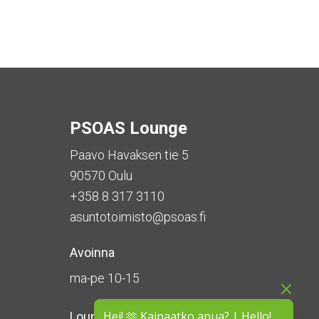
PSOAS Lounge
Paavo Havaksen tie 5
90570 Oulu
+358 8 317 3110
asuntotoimisto@psoas.fi
Avoinna
ma-pe 10-15
Hei! 🫶 Kaipaatko apua? | Hello!
Lounge on
suljettu kesän ajan