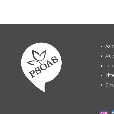
Asu
Alue
Lom
Yhte
Om