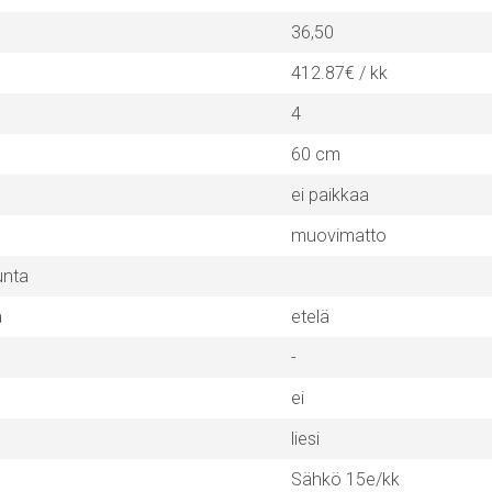
36,50
412.87€ / kk
4
60 cm
ei paikkaa
muovimatto
unta
a
etelä
-
ei
liesi
Sähkö 15e/kk