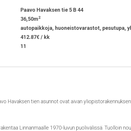
Paavo Havaksen tie 5 B 44
2
36,50m
autopaikkoja
,
huoneistovarastot
,
pesutupa
,
y
412.87€ / kk
11
aavo Havaksen tien asunnot ovat aivan yliopistorakennuksen k
n rakentaa Linnanmaalle 1970-luvun puolivälissä. Tuolloin no