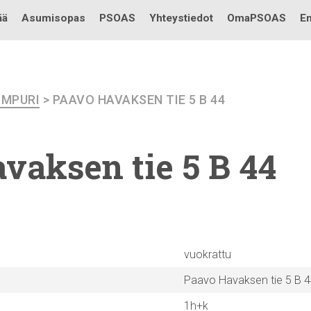
Testi
ää
Asumisopas
PSOAS
Yhteystiedot
OmaPSOAS
En
IMPURI
> PAAVO HAVAKSEN TIE 5 B 44
vaksen tie 5 B 44
vuokrattu
Paavo Havaksen tie 5 B 
1h+k