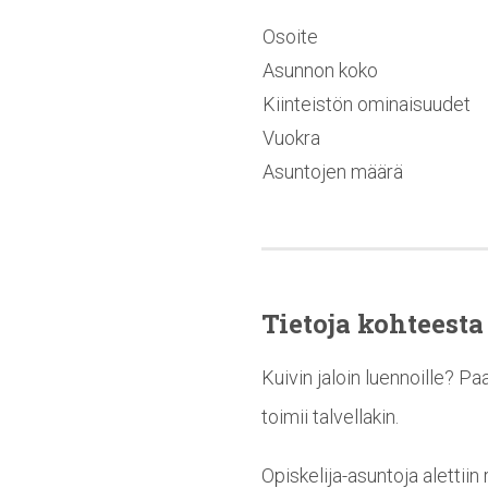
Osoite
Asunnon koko
Kiinteistön ominaisuudet
Vuokra
Asuntojen määrä
Tietoja kohteesta
Kuivin jaloin luennoille? P
toimii talvellakin.
Opiskelija-asuntoja alettii