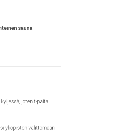
hteinen sauna
yljessä, joten t-paita
usi yliopiston välittömään