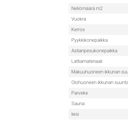
Neliömäärä m2
Vuokra
Kerros
Pyykkikonepaikka
Astianpesukonepaikka
Lattiamateriaali
Makuuhuoneen ikkunan su
Olohuoneen ikkunan suunt
Parveke
Sauna
liesi