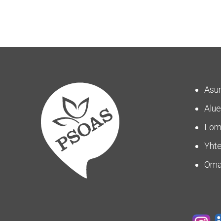
Asu
Alue
Lom
Yhte
Om