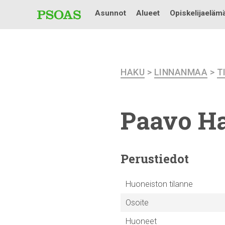
Asunnot
Alueet
Opiskelijaeläm
HAKU
>
LINNANMAA
>
T
Paavo Ha
Perustiedot
Huoneiston tilanne
Osoite
Huoneet