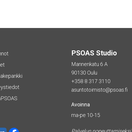
PSOAS Studio
nnot
Mannenkatu 6 A
et
90130 Oulu
akepankki
+358 8 317 3110
ystiedot
asuntotoimisto@psoas.fi
aPSOAS
Avoinna
ma-pe 10-15
Palvelun nopeuttamiseksi