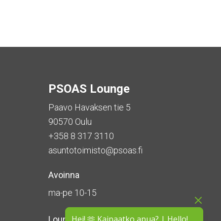
PSOAS Lounge
Paavo Havaksen tie 5
90570 Oulu
+358 8 317 3110
asuntotoimisto@psoas.fi
Avoinna
ma-pe 10-15
Hei! 🫶 Kaipaatko apua? | Hello!
Lounge on
suljettu kesän ajan