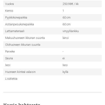
Vuokra
250.98€ / kk
Kerros
1
Pyykkikonepaikka
60 cm
Astianpesukonepaikka
60 cm
Lattiamateriaali
vinyylilankku
Makuuhuoneen ikkunan suunta
länsi
Olohuoneen ikkunan suunta
Parveke
-
Sauna
ei
liesi
liesi
Huoneen kiinteä valaisin
kyllä
Lisätietoa
Kuvia kohteesta