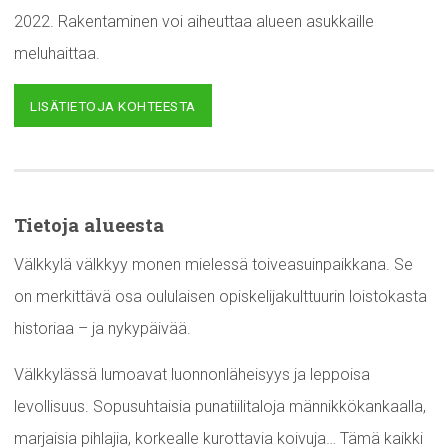
2022. Rakentaminen voi aiheuttaa alueen asukkaille
meluhaittaa.
LISÄTIETOJA KOHTEESTA
Tietoja alueesta
Välkkylä välkkyy monen mielessä toiveasuinpaikkana. Se
on merkittävä osa oululaisen opiskelijakulttuurin loistokasta
historiaa – ja nykypäivää.
Välkkylässä lumoavat luonnonläheisyys ja leppoisa
levollisuus. Sopusuhtaisia punatiilitaloja männikkökankaalla,
marjaisia pihlajia, korkealle kurottavia koivuja… Tämä kaikki