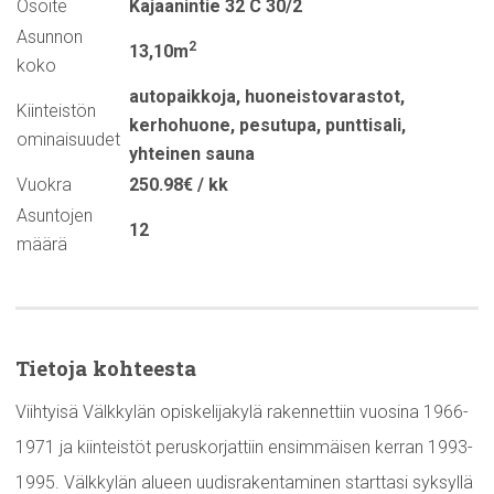
Osoite
Kajaanintie 32 C 30/2
Asunnon
2
13,10m
koko
autopaikkoja
,
huoneistovarastot
,
Kiinteistön
kerhohuone
,
pesutupa
,
punttisali
,
ominaisuudet
yhteinen sauna
Vuokra
250.98€ / kk
Asuntojen
12
määrä
Tietoja kohteesta
Viihtyisä Välkkylän opiskelijakylä rakennettiin vuosina 1966-
1971 ja kiinteistöt peruskorjattiin ensimmäisen kerran 1993-
1995. Välkkylän alueen uudisrakentaminen starttasi syksyllä