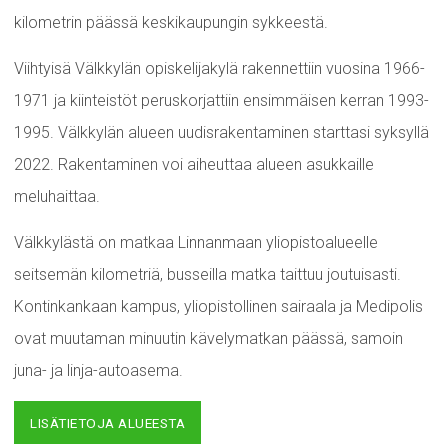
kilometrin päässä keskikaupungin sykkeestä.
Viihtyisä Välkkylän opiskelijakylä rakennettiin vuosina 1966-
1971 ja kiinteistöt peruskorjattiin ensimmäisen kerran 1993-
1995. Välkkylän alueen uudisrakentaminen starttasi syksyllä
2022. Rakentaminen voi aiheuttaa alueen asukkaille
meluhaittaa.
Välkkylästä on matkaa Linnanmaan yliopistoalueelle
seitsemän kilometriä, busseilla matka taittuu joutuisasti.
Kontinkankaan kampus, yliopistollinen sairaala ja Medipolis
ovat muutaman minuutin kävelymatkan päässä, samoin
juna- ja linja-autoasema.
LISÄTIETOJA ALUEESTA