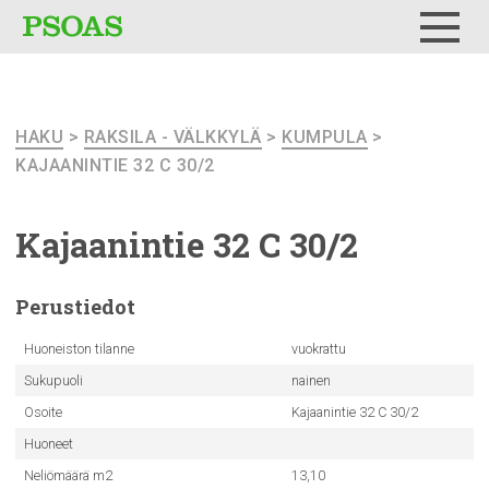
Testi
Menu
HAKU
>
RAKSILA - VÄLKKYLÄ
>
KUMPULA
>
KAJAANINTIE 32 C 30/2
Kajaanintie
32 C 30/2
Perustiedot
Huoneiston tilanne
vuokrattu
Sukupuoli
nainen
Osoite
Kajaanintie 32 C 30/2
Huoneet
Neliömäärä m2
13,10