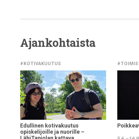
Ajankohtaista
#KOTIVAKUUTUS
#TOIMI
Edullinen
kotivakuutus
Poikkea
opiskelijoille
ja nuorille –
LähiTapiolan
kattava
5.6.–16.