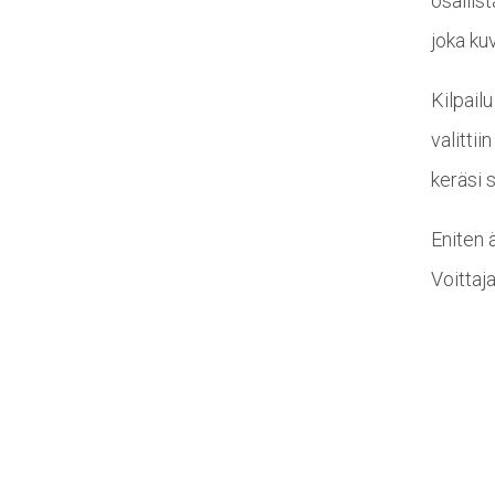
osallis
joka ku
Kilpail
valitti
keräsi s
Eniten ä
Voittaj