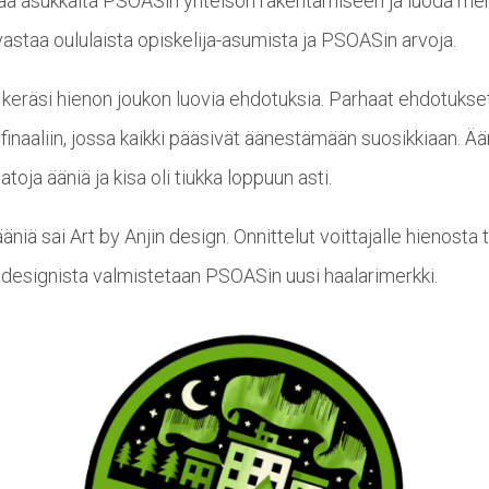
taa asukkaita PSOASin yhteisön rakentamiseen ja luoda mer
vastaa oululaista opiskelija-asumista ja PSOASin arvoja.
u keräsi hienon joukon luovia ehdotuksia. Parhaat ehdotukse
in finaaliin, jossa kaikki pääsivät äänestämään suosikkiaan. Ä
atoja ääniä ja kisa oli tiukka loppuun asti.
äniä sai Art by Anjin design. Onnittelut voittajalle hienosta 
adesignista valmistetaan PSOASin uusi haalarimerkki.