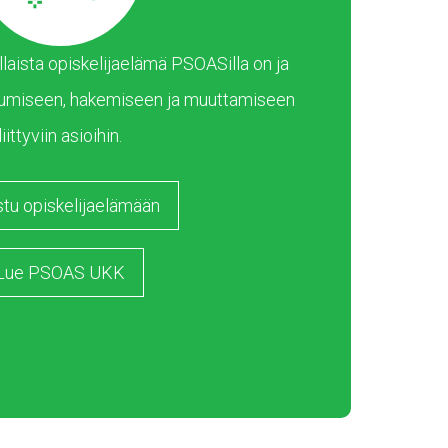
laista opiskelijaelämä PSOASilla on ja
umiseen, hakemiseen ja muuttamiseen
liittyviin asioihin.
stu opiskelijaelämään
Lue PSOAS UKK