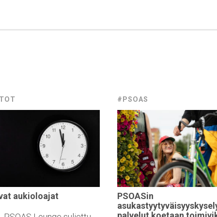
STOT
#PSOAS
vat
aukioloajat
PSOASin
asukastyytyväisyyskysel
palvelut koetaan
toimivi
8. PSOAS Lounge suljettu