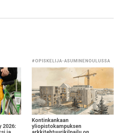
#OPISKELIJA-ASUMINENOULUSSA
Kontinkankaan
y
2026:
yliopistokampuksen
ksi
ja
arkkitehtuurikilpailu
on