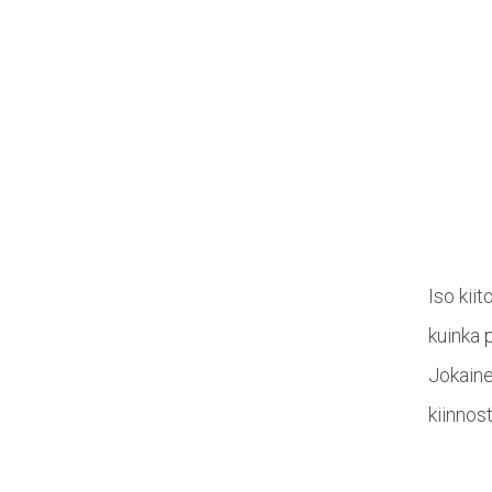
Iso kiit
kuinka 
Jokaine
kiinnos