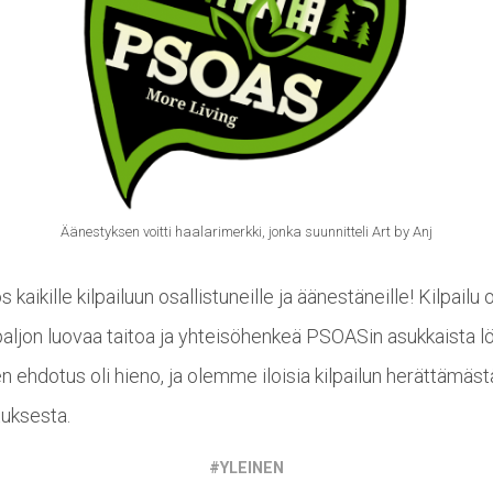
Äänestyksen voitti haalarimerkki, jonka suunnitteli Art by Anj
os kaikille kilpailuun osallistuneille ja äänestäneille! Kilpailu o
paljon luovaa taitoa ja yhteisöhenkeä PSOASin asukkaista lö
n ehdotus oli hieno, ja olemme iloisia kilpailun herättämäst
tuksesta.
YLEINEN