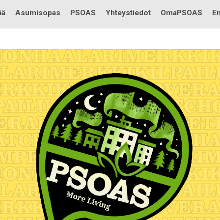
Testi
ää
Asumisopas
PSOAS
Yhteystiedot
OmaPSOAS
En