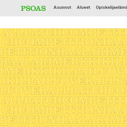
Asunnot
Alueet
Opiskelijaeläm