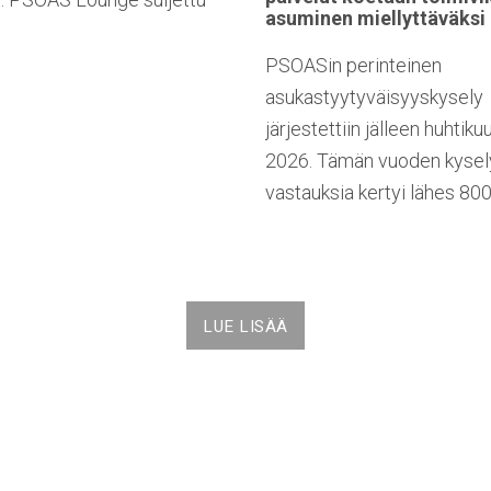
asuminen
miellyttäväksi
PSOASin perinteinen
asukastyytyväisyyskysely
järjestettiin jälleen huhtik
2026. Tämän vuoden kysel
vastauksia kertyi lähes 800
LUE LISÄÄ