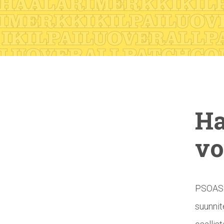
Ha
vo
PSOAS j
suunnit