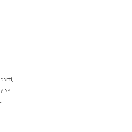
soitti,
ytyy.
ä