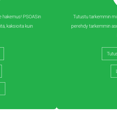
 tee hakemus! PSOASin
Tutustu tarkemmin mil
tä, kaksioita kuin
perehdy tarkemmin as
Tutu
s