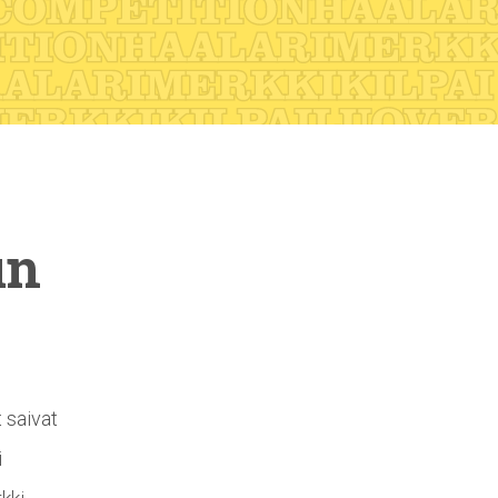
un
 saivat
i