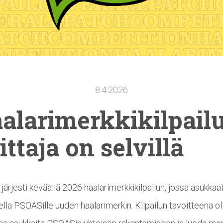
8.4.2026
alarimerkkikilpail
ittaja on selvillä
ärjesti keväällä 2026 haalarimerkkikilpailun, jossa asukkaat
ella PSOASille uuden haalarimerkin. Kilpailun tavoitteena ol