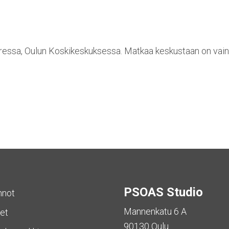
varressa, Oulun Koskikeskuksessa. Matkaa keskustaan on vain 
PSOAS Studio
nnot
Mannenkatu 6 A
et
90130 Oulu