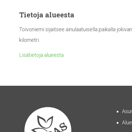
Tietoja alueesta
Toivoniemi sijaitsee ainulaatuisella paikalla joki
kilometri.
Lisätietoja alueesta
Asu
Alue