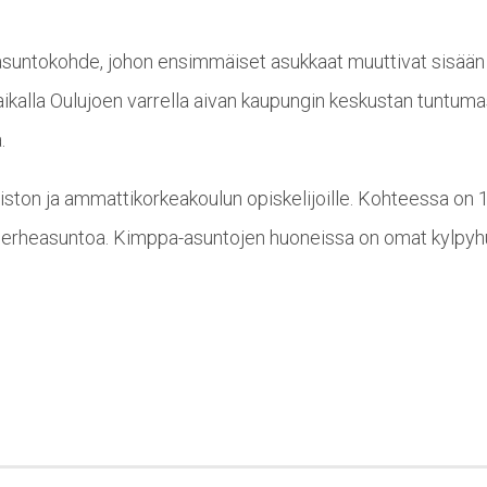
suntokohde, johon ensimmäiset asukkaat muuttivat sisään
aikalla Oulujoen varrella aivan kaupungin keskustan tuntuma
.
piston ja ammattikorkeakoulun opiskelijoille. Kohteessa on 
perheasuntoa. Kimppa-asuntojen huoneissa on omat kylpyh