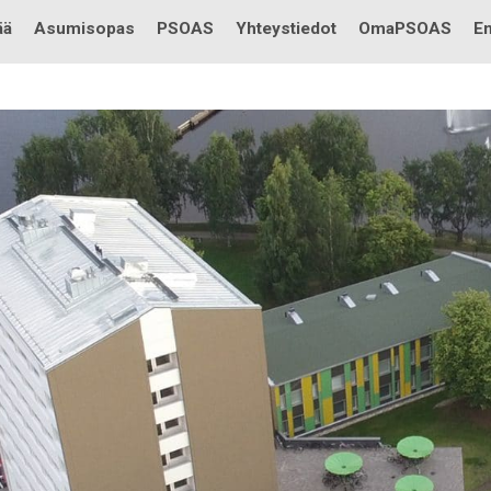
Testi
ää
Asumisopas
PSOAS
Yhteystiedot
OmaPSOAS
En