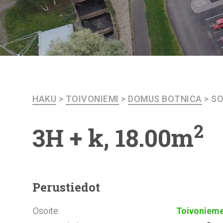
HAKU
>
TOIVONIEMI
>
DOMUS BOTNICA
>
SO
2
3H + k, 18.00m
Perustiedot
Osoite
Toivonieme