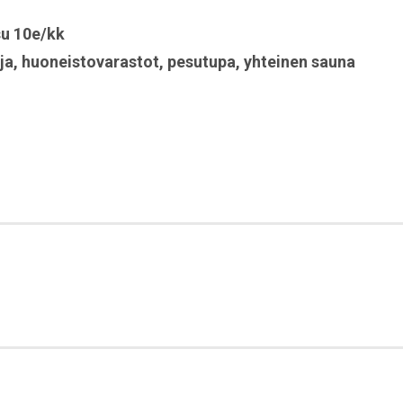
u 10e/kk
ja
,
huoneistovarastot
,
pesutupa
,
yhteinen sauna