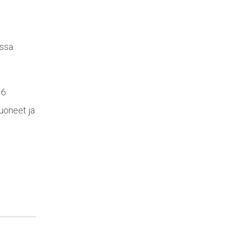
ssa.
16
uoneet ja