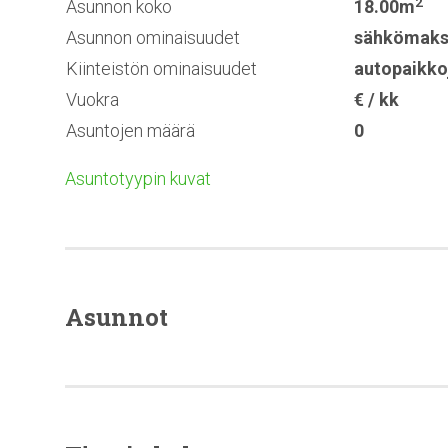
2
Asunnon koko
18.00m
Asunnon ominaisuudet
sähkömaks
Kiinteistön ominaisuudet
autopaikko
Vuokra
€ / kk
Asuntojen määrä
0
Asuntotyypin kuvat
Asunnot