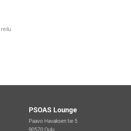
reilu
PSOAS Lounge
Paavo Havaksen tie 5
90570 Oulu