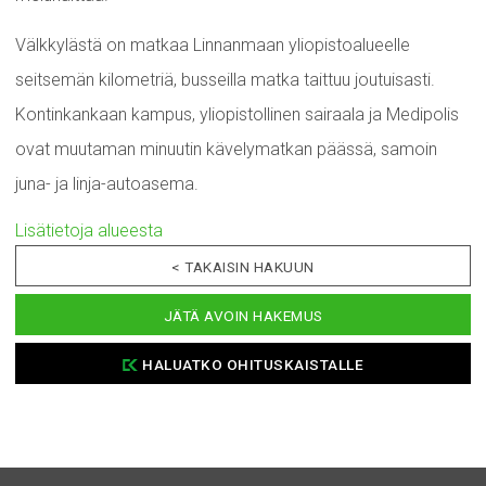
Välkkylästä on matkaa Linnanmaan yliopistoalueelle
seitsemän kilometriä, busseilla matka taittuu joutuisasti.
Kontinkankaan kampus, yliopistollinen sairaala ja Medipolis
ovat muutaman minuutin kävelymatkan päässä, samoin
juna- ja linja-autoasema.
Lisätietoja alueesta
< TAKAISIN HAKUUN
JÄTÄ AVOIN HAKEMUS
HALUATKO OHITUSKAISTALLE