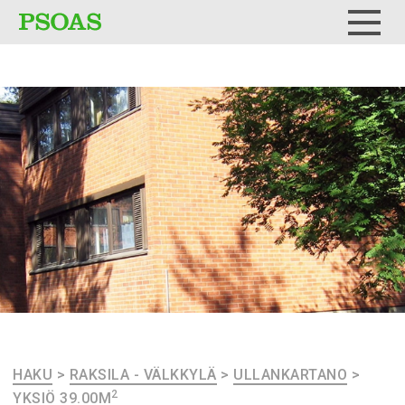
Testi
Menu
HAKU
>
RAKSILA - VÄLKKYLÄ
>
ULLANKARTANO
>
2
YKSIÖ 39.00M