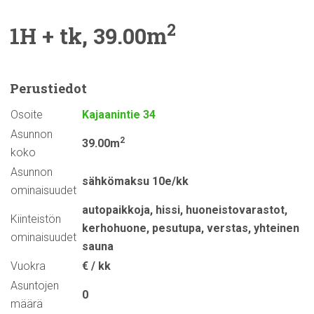
2
1H + tk, 39.00m
Perustiedot
Osoite
Kajaanintie 34
Asunnon
2
39.00m
koko
Asunnon
sähkömaksu 10e/kk
ominaisuudet
autopaikkoja
,
hissi
,
huoneistovarastot
,
Kiinteistön
kerhohuone
,
pesutupa
,
verstas
,
yhteinen
ominaisuudet
sauna
Vuokra
€ / kk
Asuntojen
0
määrä