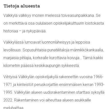
Tietoja alueesta
Välkkylä välkkyy monen mielessä toiveasuinpaikkana. Se
on merkittävä osa oululaisen opiskelijakulttuurin loistokasta
historiaa – ja nykypäivää.
Välkkylässä lumoavat luonnonläheisyys ja leppoisa
levollisuus. Sopusuhtaisia punatiilitaloja männikkökankaalla,
marjaisia pihlajia, korkealle kurottavia koivuja… Tämä kaikki
kilometrin päässä keskikaupungin sykkeestä.
Viihtyisä Välkkylän opiskelijakylä rakennettiin vuosina 1966-
1971 ja kiinteistöt peruskorjattiin ensimmäisen kerran 1993-
1995. Välkkylän alueen uudisrakentaminen starttasi syksyllä
2022. Rakentaminen voi aiheuttaa alueen asukkaille
meluhaittaa.