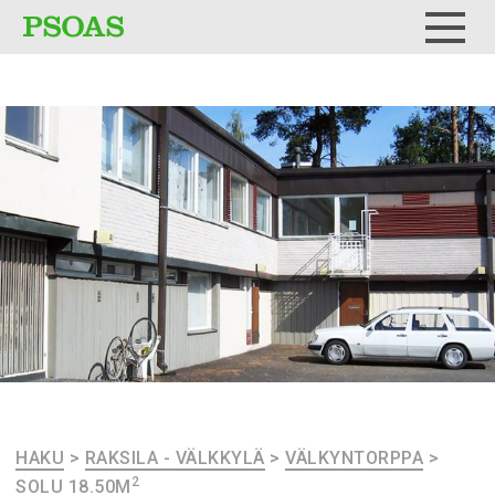
Testi
Menu
HAKU
>
RAKSILA - VÄLKKYLÄ
>
VÄLKYNTORPPA
>
2
SOLU 18.50M