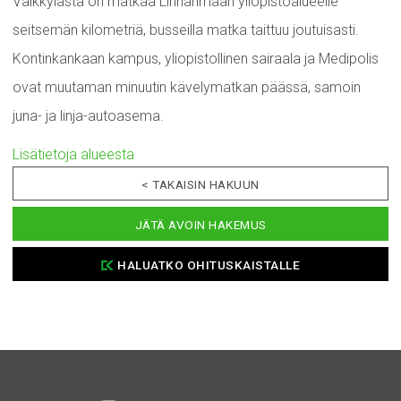
Välkkylästä on matkaa Linnanmaan yliopistoalueelle
seitsemän kilometriä, busseilla matka taittuu joutuisasti.
Kontinkankaan kampus, yliopistollinen sairaala ja Medipolis
ovat muutaman minuutin kävelymatkan päässä, samoin
juna- ja linja-autoasema.
Lisätietoja alueesta
< TAKAISIN HAKUUN
JÄTÄ AVOIN HAKEMUS
HALUATKO OHITUSKAISTALLE