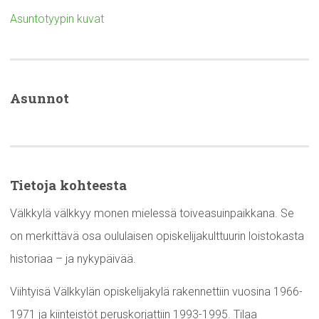
Asuntotyypin kuvat
Asunnot
Tietoja kohteesta
Välkkylä välkkyy monen mielessä toiveasuinpaikkana. Se
on merkittävä osa oululaisen opiskelijakulttuurin loistokasta
historiaa – ja nykypäivää.
Viihtyisä Välkkylän opiskelijakylä rakennettiin vuosina 1966-
1971 ja kiinteistöt peruskorjattiin 1993-1995. Tilaa