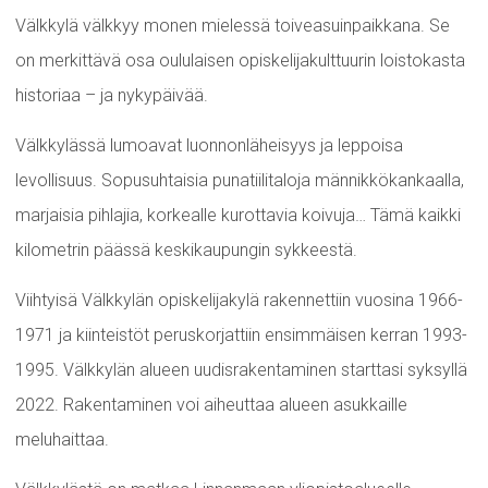
Välkkylä välkkyy monen mielessä toiveasuinpaikkana. Se
on merkittävä osa oululaisen opiskelijakulttuurin loistokasta
historiaa – ja nykypäivää.
Välkkylässä lumoavat luonnonläheisyys ja leppoisa
levollisuus. Sopusuhtaisia punatiilitaloja männikkökankaalla,
marjaisia pihlajia, korkealle kurottavia koivuja… Tämä kaikki
kilometrin päässä keskikaupungin sykkeestä.
Viihtyisä Välkkylän opiskelijakylä rakennettiin vuosina 1966-
1971 ja kiinteistöt peruskorjattiin ensimmäisen kerran 1993-
1995. Välkkylän alueen uudisrakentaminen starttasi syksyllä
2022. Rakentaminen voi aiheuttaa alueen asukkaille
meluhaittaa.