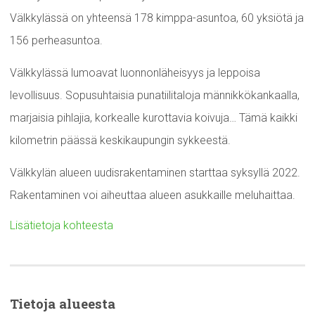
Välkkylässä on yhteensä 178 kimppa-asuntoa, 60 yksiötä ja
156 perheasuntoa.
Välkkylässä lumoavat luonnonläheisyys ja leppoisa
levollisuus. Sopusuhtaisia punatiilitaloja männikkökankaalla,
marjaisia pihlajia, korkealle kurottavia koivuja… Tämä kaikki
kilometrin päässä keskikaupungin sykkeestä.
Välkkylän alueen uudisrakentaminen starttaa syksyllä 2022.
Rakentaminen voi aiheuttaa alueen asukkaille meluhaittaa.
Lisätietoja kohteesta
Tietoja alueesta