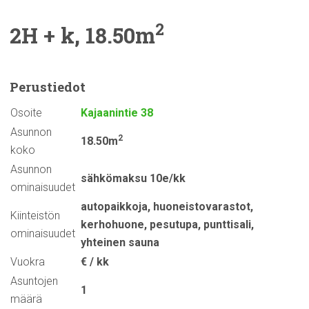
2
2H + k, 18.50m
Perustiedot
Osoite
Kajaanintie 38
Asunnon
2
18.50m
koko
Asunnon
sähkömaksu 10e/kk
ominaisuudet
autopaikkoja
,
huoneistovarastot
,
Kiinteistön
kerhohuone
,
pesutupa
,
punttisali
,
ominaisuudet
yhteinen sauna
Vuokra
€ / kk
Asuntojen
1
määrä