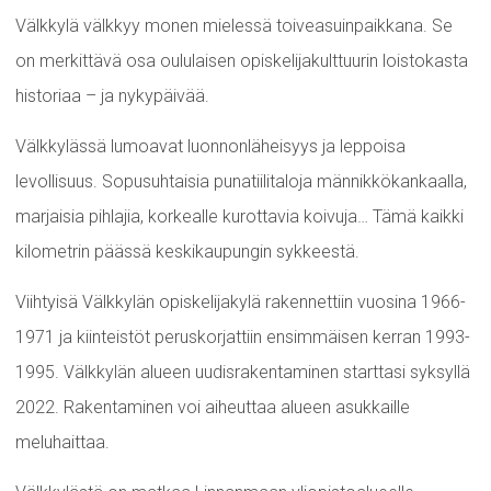
Välkkylä välkkyy monen mielessä toiveasuinpaikkana. Se
on merkittävä osa oululaisen opiskelijakulttuurin loistokasta
historiaa – ja nykypäivää.
Välkkylässä lumoavat luonnonläheisyys ja leppoisa
levollisuus. Sopusuhtaisia punatiilitaloja männikkökankaalla,
marjaisia pihlajia, korkealle kurottavia koivuja… Tämä kaikki
kilometrin päässä keskikaupungin sykkeestä.
Viihtyisä Välkkylän opiskelijakylä rakennettiin vuosina 1966-
1971 ja kiinteistöt peruskorjattiin ensimmäisen kerran 1993-
1995. Välkkylän alueen uudisrakentaminen starttasi syksyllä
2022. Rakentaminen voi aiheuttaa alueen asukkaille
meluhaittaa.