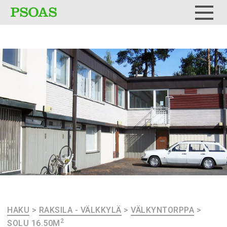
Testi
Menu
HAKU
>
RAKSILA - VÄLKKYLÄ
>
VÄLKYNTORPPA
>
2
SOLU 16.50M