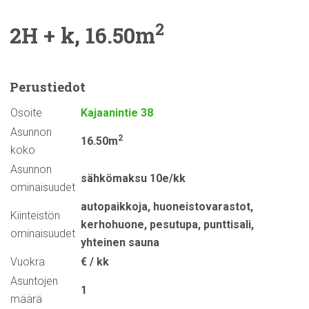
2
2H + k, 16.50m
Perustiedot
Osoite
Kajaanintie 38
Asunnon
2
16.50m
koko
Asunnon
sähkömaksu 10e/kk
ominaisuudet
autopaikkoja
,
huoneistovarastot
,
Kiinteistön
kerhohuone
,
pesutupa
,
punttisali
,
ominaisuudet
yhteinen sauna
Vuokra
€ / kk
Asuntojen
1
määrä