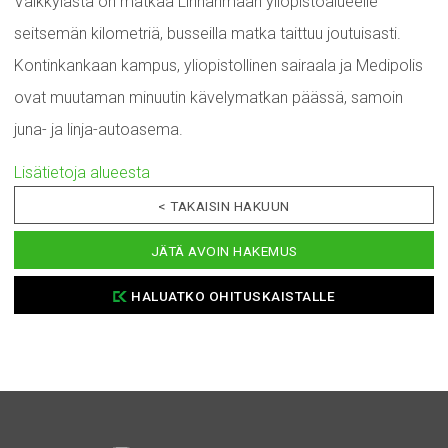
Välkkylästä on matkaa Linnanmaan yliopistoalueelle
seitsemän kilometriä, busseilla matka taittuu joutuisasti.
Kontinkankaan kampus, yliopistollinen sairaala ja Medipolis
ovat muutaman minuutin kävelymatkan päässä, samoin
juna- ja linja-autoasema.
Lisätietoja alueesta
< TAKAISIN HAKUUN
JÄTÄ AVOIN HAKEMUS
HALUATKO OHITUSKAISTALLE