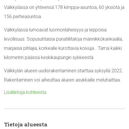
Välkkylässä on yhteensä 178 kimppa-asuntoa, 60 yksiötä ja
156 perheasuntoa.
Välkkylässä lumoavat luonnonläheisyys ja leppoisa
levollisuus. Sopusuhtaisia punatiilitaloja männikkökankaalla,
marjaisia pihlajia, korkealle kurottavia koivuja… Tämä kaikki
kilometrin päässä keskikaupungin sykkeestä.
Välkkylän alueen uudisrakentaminen starttaa syksyllä 2022.
Rakentaminen voi aiheuttaa alueen asukkaille meluhaittaa.
Lisätietoja kohteesta
Tietoja alueesta