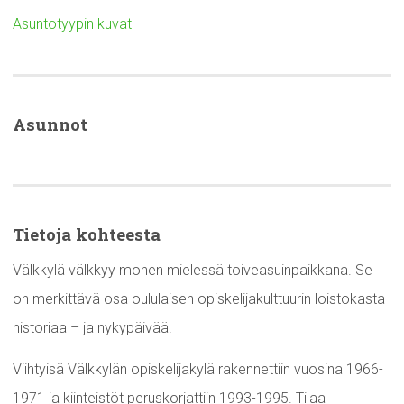
Asuntotyypin kuvat
Asunnot
Tietoja kohteesta
Välkkylä välkkyy monen mielessä toiveasuinpaikkana. Se
on merkittävä osa oululaisen opiskelijakulttuurin loistokasta
historiaa – ja nykypäivää.
Viihtyisä Välkkylän opiskelijakylä rakennettiin vuosina 1966-
1971 ja kiinteistöt peruskorjattiin 1993-1995. Tilaa