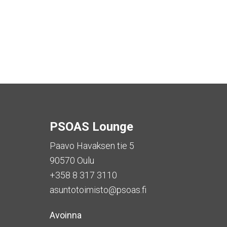
PSOAS Lounge
Paavo Havaksen tie 5
90570 Oulu
+358 8 317 3110
asuntotoimisto@psoas.fi
Avoinna