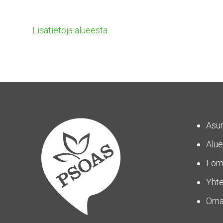
Lisätietoja alueesta
Asu
Alue
Lom
Yhte
Om