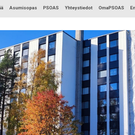
Testi
ää
Asumisopas
PSOAS
Yhteystiedot
OmaPSOAS
En