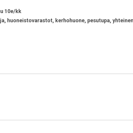
u 10e/kk
ja
,
huoneistovarastot
,
kerhohuone
,
pesutupa
,
yhteine