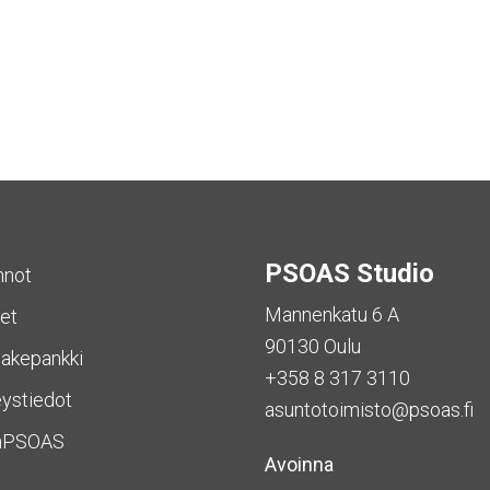
PSOAS Studio
nnot
Mannenkatu 6 A
et
90130 Oulu
akepankki
+358 8 317 3110
ystiedot
asuntotoimisto@psoas.fi
aPSOAS
Avoinna