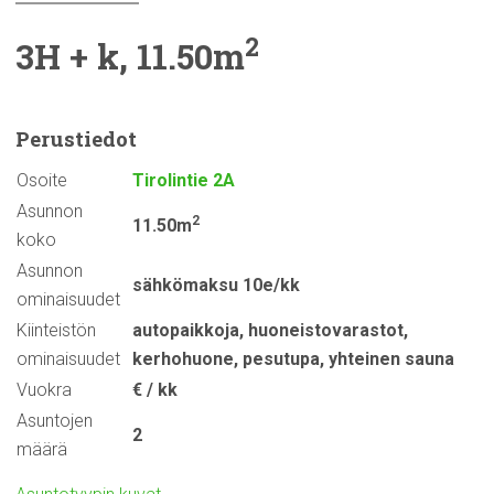
2
3H + k, 11.50m
Perustiedot
Osoite
Tirolintie 2A
Asunnon
2
11.50m
koko
Asunnon
sähkömaksu 10e/kk
ominaisuudet
Kiinteistön
autopaikkoja
,
huoneistovarastot
,
ominaisuudet
kerhohuone
,
pesutupa
,
yhteinen sauna
Vuokra
€ / kk
Asuntojen
2
määrä