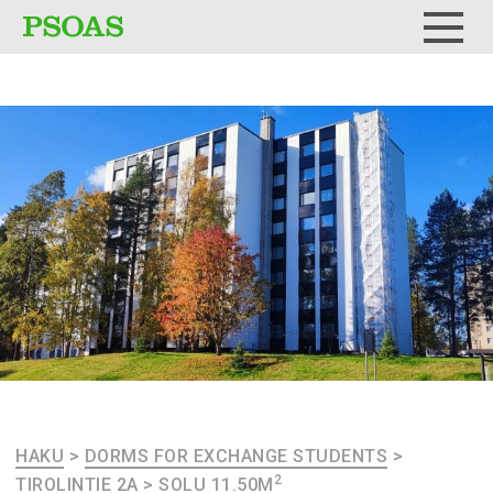
Testi
Menu
HAKU
>
DORMS FOR EXCHANGE STUDENTS
>
2
TIROLINTIE 2A
>
SOLU 11.50M