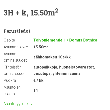
2
3H + k, 15.50m
Perustiedot
Osoite
Toivoniementie 1 / Domus Botnica
2
Asunnon koko
15.50m
Asunnon
sähkömaksu 10e/kk
ominaisuudet
Kiinteistön
autopaikkoja
,
huoneistovarastot
,
ominaisuudet
pesutupa
,
yhteinen sauna
Vuokra
€ / kk
Asuntojen
14
määrä
Asuntotyypin kuvat