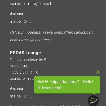
asuntotoimisto@psoas.fi
Avoinna
ma-pe 10-15
Palvelun nopeuttamiseksi kirjoitathan sähköpostiin
koko nimesi ja osoitteesi
PSOAS Lounge
Paavo Havaksen tie 5
90570 Oulu
+358 8 317 3110
asuntotoimisto@psoas.fi
Hei! 🫶 Kaipaatko apua? | Hello!
🫶 Need help?
Avoinna
ma-pe 10-15