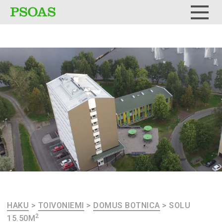
Testi
Menu
HAKU
>
TOIVONIEMI
>
DOMUS BOTNICA
>
SOLU
2
15.50M