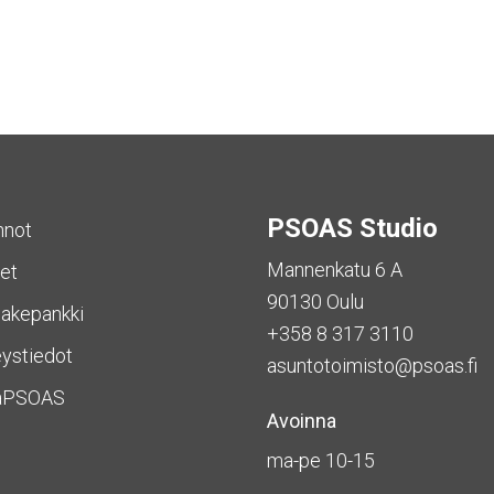
PSOAS Studio
nnot
Mannenkatu 6 A
et
90130 Oulu
akepankki
+358 8 317 3110
ystiedot
asuntotoimisto@psoas.fi
aPSOAS
Avoinna
ma-pe 10-15