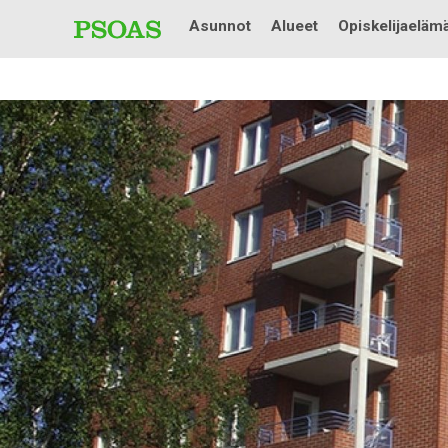
Asunnot
Alueet
Opiskelijaeläm