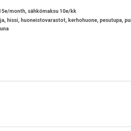
y 15e/month
,
sähkömaksu 10e/kk
ja
,
hissi
,
huoneistovarastot
,
kerhohuone
,
pesutupa
,
pu
auna