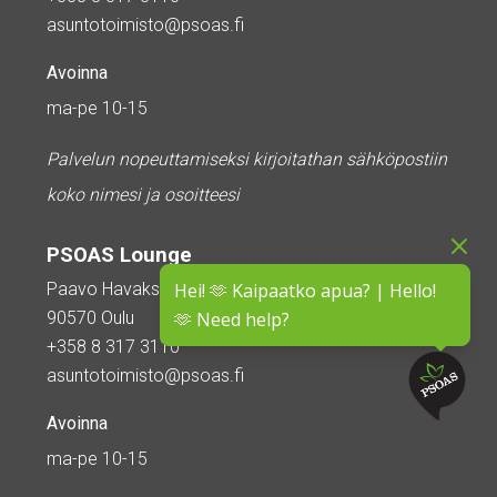
asuntotoimisto@psoas.fi
Avoinna
ma-pe 10-15
Palvelun nopeuttamiseksi kirjoitathan sähköpostiin
koko nimesi ja osoitteesi
PSOAS Lounge
Paavo Havaksen tie 5
Hei! 🫶 Kaipaatko apua? | Hello!
90570 Oulu
🫶 Need help?
+358 8 317 3110
asuntotoimisto@psoas.fi
Avoinna
ma-pe 10-15