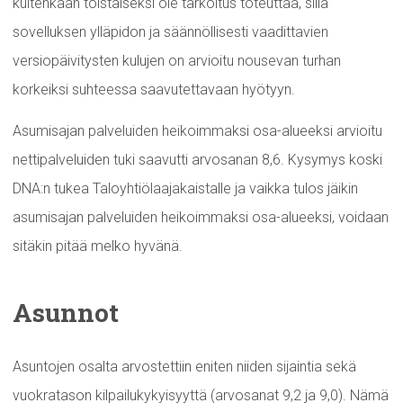
kuitenkaan toistaiseksi ole tarkoitus toteuttaa, sillä
sovelluksen ylläpidon ja säännöllisesti vaadittavien
versiopäivitysten kulujen on arvioitu nousevan turhan
korkeiksi suhteessa saavutettavaan hyötyyn.
Asumisajan palveluiden heikoimmaksi osa-alueeksi arvioitu
nettipalveluiden tuki saavutti arvosanan 8,6. Kysymys koski
DNA:n tukea Taloyhtiölaajakaistalle ja vaikka tulos jäikin
asumisajan palveluiden heikoimmaksi osa-alueeksi, voidaan
sitäkin pitää melko hyvänä.
Asunnot
Asuntojen osalta arvostettiin eniten niiden sijaintia sekä
vuokratason kilpailukykyisyyttä (arvosanat 9,2 ja 9,0). Nämä