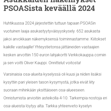
PSOASista keväällä 2024
Huhtikuussa 2024 järjestettiin tuttuun tapaan PSOASin
vuotuinen laaja asukastyytyväisyyskysely. 652 asukasta
jakoi arvokkaan näkemyksensä toiminnastamme. Kiitokset
kaikille vastaajille! Yhteystietonsa jättäneiden vastaajien
kesken arvottiin 150 euron lahjakortti Verkkokauppa.comiin
ja sen voitti Oliver Kauppi. Onnittelut voitosta!
Varsinaisia osa-alueita kyselyssä oli kuusi ja niiden lisäksi
kysyttiin pari yleisen tason kysymystä, jotka eivät liity
suoraan mihinkään yksittäiseen osa-alueeseen.
Onnistumista arvioitiin asteikolla 4-10. Tarkempia nostoja eri
osa-alueista löytyy alta. Tarkka yhteenveto kyselyn