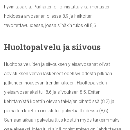
hyvin tasaisia. Parhaiten oli onnistuttu vikailmoitusten
hoidossa arvosanan ollessa 8,9 ja heikoiten
tavoitettavuudessa, jossa siinäkin tulos oli 8,6.
Huoltopalvelu
ja siivous
Huoltopalveluiden ja siivouksen yleisarvosanat olivat
aavistuksen verran laskeneet edellisvuodesta pitkään
jatkuneen nousevan trendin jälkeen. Huoltopalvelun
yleisarvosanaksi tuli 8,6 ja siivouksen 8,5. Eniten
kehittämistä koettiin olevan talviajan pihatöissä (8,2) ja
parhaiten koettiin onnistutun palvelualttiudessa (8,6).
Samaan aikaan palvelualttius koettiin myös tärkeimmäksi
osa-alueeksi, joten juuri siinä onnistuminen on ilahduttavaa.