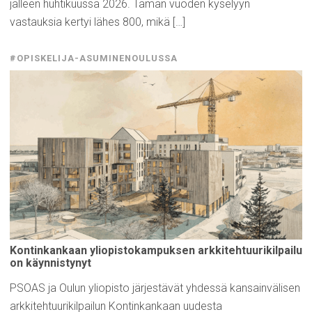
jälleen huhtikuussa 2026. Tämän vuoden kyselyyn
vastauksia kertyi lähes 800, mikä […]
#OPISKELIJA-ASUMINENOULUSSA
Kontinkankaan
yliopistokampuksen
arkkitehtuurikilpailu
on
käynnistynyt
PSOAS ja Oulun yliopisto järjestävät yhdessä kansainvälisen
arkkitehtuurikilpailun Kontinkankaan uudesta