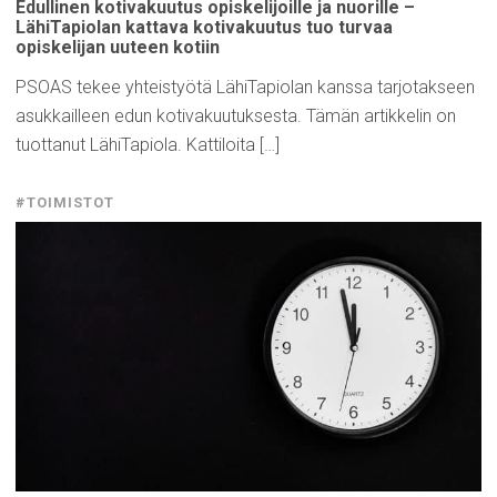
Edullinen
kotivakuutus
opiskelijoille
ja nuorille –
LähiTapiolan
kattava
kotivakuutus
tuo turvaa
opiskelijan
uuteen kotiin
PSOAS tekee yhteistyötä LähiTapiolan kanssa tarjotakseen
asukkailleen edun kotivakuutuksesta. Tämän artikkelin on
tuottanut LähiTapiola. Kattiloita […]
#TOIMISTOT