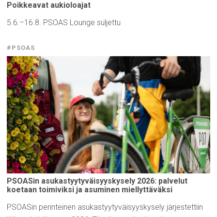
Poikkeavat
aukioloajat
5.6.–16.8. PSOAS Lounge suljettu
#PSOAS
PSOASin
asukastyytyväisyyskysely
2026: palvelut
koetaan
toimiviksi
ja asuminen
miellyttäväksi
PSOASin perinteinen asukastyytyväisyyskysely järjestettiin