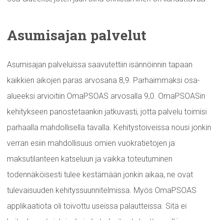
Asumisajan
palvelut
Asumisajan palveluissa saavutettiin isännöinnin tapaan
kaikkien aikojen paras arvosana 8,9. Parhaimmaksi osa-
alueeksi arvioitiin OmaPSOAS arvosalla 9,0. OmaPSOASin
kehitykseen panostetaankin jatkuvasti, jotta palvelu toimisi
parhaalla mahdollisella tavalla. Kehitystoiveissa nousi jonkin
verran esiin mahdollisuus omien vuokratietojen ja
maksutilanteen katseluun ja vaikka toteutuminen
todennäköisesti tulee kestämään jonkin aikaa, ne ovat
tulevaisuuden kehityssuunnitelmissa. Myös OmaPSOAS
applikaatiota oli toivottu useissa palautteissa. Sitä ei