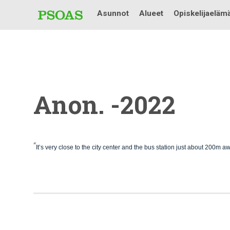
Asunnot
Alueet
Opiskelijaeläm
Anon. -2022
“
It’s very close to the city center and the bus station just about 200m a