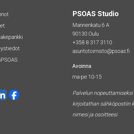
PSOAS Studio
nnot
Mannenkatu 6 A
et
90130 Oulu
akepankki
+358 8 317 3110
ystiedot
asuntotoimisto@psoas.fi
aPSOAS
Avoinna
ma-pe 10-15
Palvelun nopeuttamiseksi
kirjoitathan sähköpostiin 
nimesi ja osoitteesi