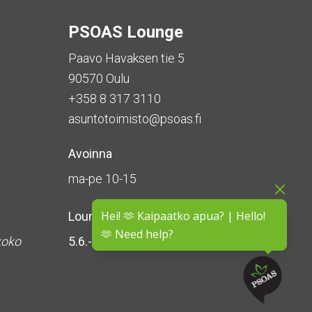
PSOAS Lounge
Paavo Havaksen tie 5
90570 Oulu
+358 8 317 3110
asuntotoimisto@psoas.fi
Avoinna
ma-pe 10-15
Hei! 🫶 Kaipaatko apua? | Hello!
Lounge on
suljettu kesän ajan
🫶 Need help?
koko
5.6.-16.8.2026