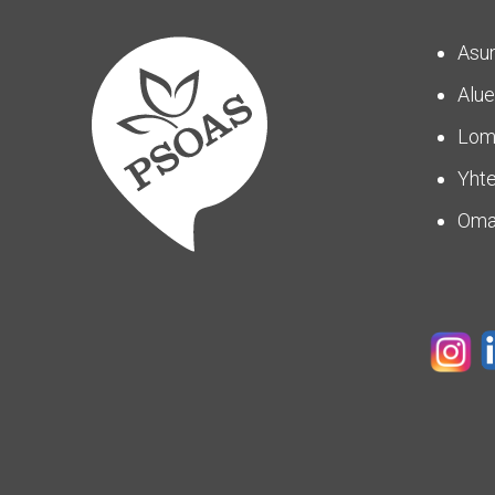
Asu
Alue
Lom
Yhte
Om