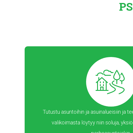
PS
Tutustu asuntoihin ja asuinalueisiin ja
valikoimasta löytyy niin soluja, yksiöi