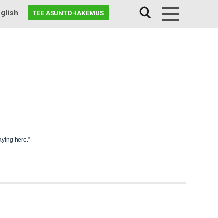
glish
TEE ASUNTOHAKEMUS
Menu
aying here.”