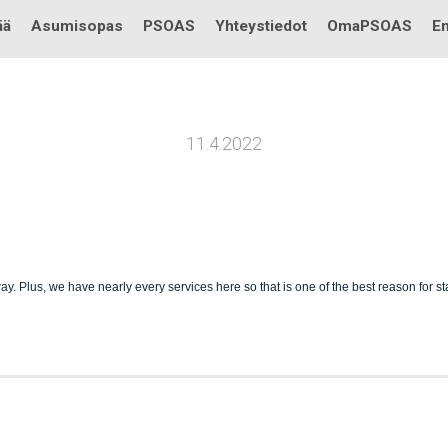
Testi
ää
Asumisopas
PSOAS
Yhteystiedot
OmaPSOAS
En
11.4.2022
way. Plus, we have nearly every services here so that is one of the best reason for st