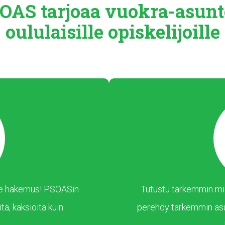
OAS tarjoaa
vuokra-asunt
oululaisille
opiskelijoille
 tee hakemus! PSOASin
Tutustu tarkemmin mil
tä, kaksioita kuin
perehdy tarkemmin as