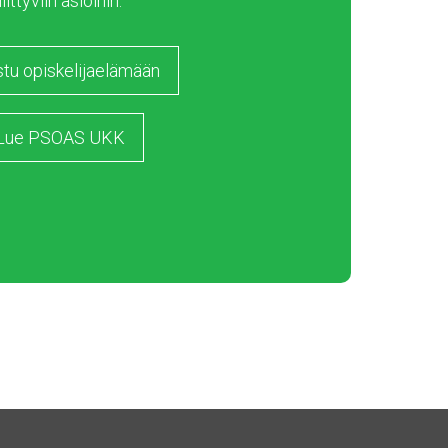
liittyviin asioihin.
stu opiskelijaelämään
Lue PSOAS UKK