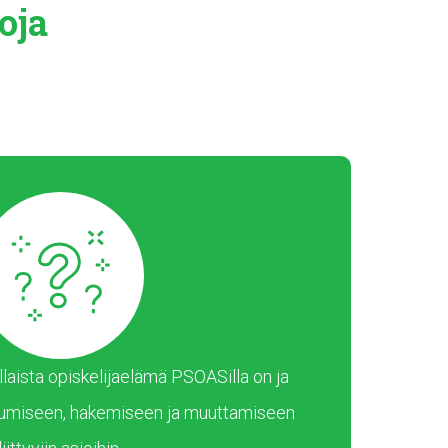
oja
laista opiskelijaelämä PSOASilla on ja
umiseen, hakemiseen ja muuttamiseen