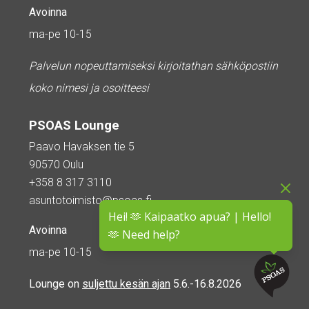
Avoinna
ma-pe 10-15
Palvelun nopeuttamiseksi kirjoitathan sähköpostiin
koko nimesi ja osoitteesi
PSOAS Lounge
Paavo Havaksen tie 5
90570 Oulu
+358 8 317 3110
asuntotoimisto@psoas.fi
Hei! 🫶 Kaipaatko apua? | Hello!
Avoinna
🫶 Need help?
ma-pe 10-15
Lounge on
suljettu kesän ajan
5.6.-16.8.2026