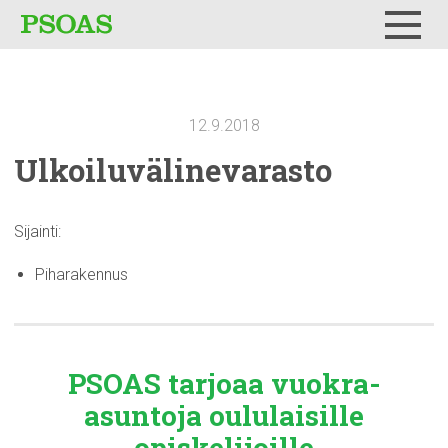
Testi
Menu
12.9.2018
Ulkoiluvälinevarasto
Sijainti:
Piharakennus
PSOAS tarjoaa
vuokra-
asuntoja
oululaisille
opiskelijoille